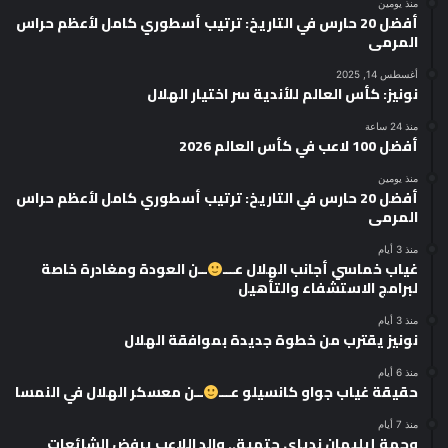
منذ يومين
أفضل 20 حارس في التاريخ: ترتيب أسطوري كامل لأعظم حراس
المرمى
أغسطس 14, 2025
نونيز: كأس العالم للأندية سر اختيار الهلال
منذ 24 ساعة
أفضل 100 لاعب في كأس العالم 2026
منذ يومين
أفضل 20 حارس في التاريخ: ترتيب أسطوري كامل لأعظم حراس
المرمى
منذ 3 أيام
غياب خماسي أجانب الهلال عـــ
ــن العودة ومغادرة خاصة
لبرامج الاستشفاء والتأهيل
منذ 3 أيام
نونيز يقترب من خطوة جديدة بموافقة الهلال
منذ 6 أيام
حقيقة غياب جواو كانسيلو عـــ
ــن معسكر الهلال في النمسا
منذ 7 أيام
وجهة إيليمان ندياي حتمية.. والد اللاعب يرفض الشائعات