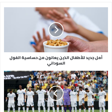
أمل
جديد
للأطفال
الذين
يعانون
من
حساسية
الفول
السوداني
أمل جديد للأطفال الذين يعانون من حساسية الفول
السوداني
جماهير
الهلال:
لا
لـ
نونيز
ونعم
لهذا
اللاعب