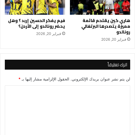
هاري كين يقتحم قائمة
فيم يفكر الحسين إربد ؟ وهل
مميزة يتصدرها البرتغالي
يحضر رونالدو إلى الأردن؟
رونالدو
فبراير 20, 2026
فبراير 20, 2026
اترك تعليقاً
لن يتم نشر عنوان بريدك الإلكتروني.
الحقول الإلزامية مشار إليها بـ
*
ا
ل
ت
ع
ل