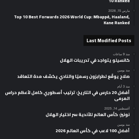
10 Ranked
مارس 15, 2026
Top 10 Best Forwards 2026 World Cup: Mbappé, Haaland,
Kane Ranked
Last Modified Posts
منذ 9 ساعات
كانسيلو يتواجد في تدريبات الهلال
منذ يومين
صلاح يوقّع لطرابزون رسميًا والنادي يكشف مدة التعاقد
منذ 3 أيام
أفضل 20 حارس في التاريخ: ترتيب أسطوري كامل لأعظم حراس
المرمى
أغسطس 14, 2025
نونيز: كأس العالم للأندية سر اختيار الهلال
منذ يومين
أفضل 100 لاعب في كأس العالم 2026