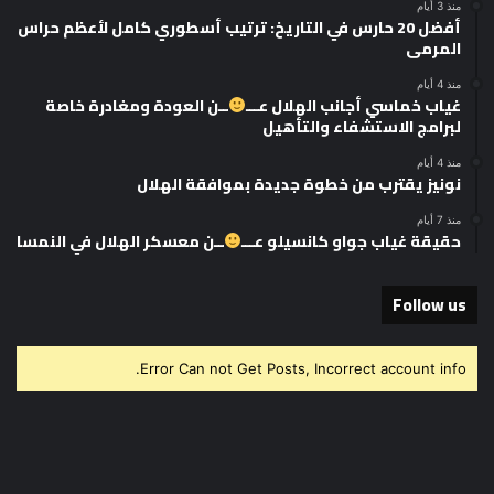
منذ 3 أيام
أفضل 20 حارس في التاريخ: ترتيب أسطوري كامل لأعظم حراس
المرمى
منذ 4 أيام
غياب خماسي أجانب الهلال عـــ
ــن العودة ومغادرة خاصة
لبرامج الاستشفاء والتأهيل
منذ 4 أيام
نونيز يقترب من خطوة جديدة بموافقة الهلال
منذ 7 أيام
حقيقة غياب جواو كانسيلو عـــ
ــن معسكر الهلال في النمسا
Follow us
Error Can not Get Posts, Incorrect account info.