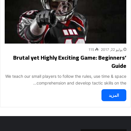
يوليو 22, 2017
115
Brutal yet Highly Exciting Game: Beginners’
Guide
We teach our small players to follow the rules, use time & space
comprehension and develop tactic skills on the…
المزيد