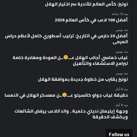
نونيز: كأس العالم للأندية سر اختيار الهلال
منذ 13 ساعة
أفضل 100 لاعب في كأس العالم 2026
منذ يومين
أفضل 20 حارس في التاريخ: ترتيب أسطوري كامل لأعظم حراس
المرمى
منذ يومين
غياب خماسي أجانب الهلال عـــ
ــن العودة ومغادرة خاصة
لبرامج الاستشفاء والتأهيل
منذ يومين
نونيز يقترب من خطوة جديدة بموافقة الهلال
منذ 6 أيام
حقيقة غياب جواو كانسيلو عـــ
ــن معسكر الهلال في النمسا
منذ 6 أيام
وجهة إيليمان ندياي حتمية.. والد اللاعب يرفض الشائعات
ويكشف الحقيقة
Follow us