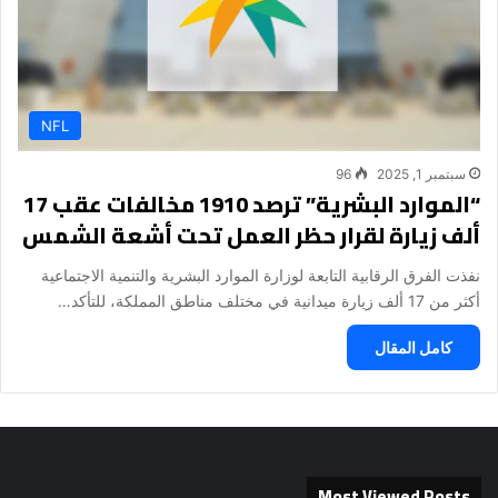
NFL
سبتمبر 1, 2025
96
“الموارد البشرية” ترصد 1910 مخالفات عقب 17
ألف زيارة لقرار حظر العمل تحت أشعة الشمس
نفذت الفرق الرقابية التابعة لوزارة الموارد البشرية والتنمية الاجتماعية
أكثر من 17 ألف زيارة ميدانية في مختلف مناطق المملكة، للتأكد…
كامل المقال
Most Viewed Posts