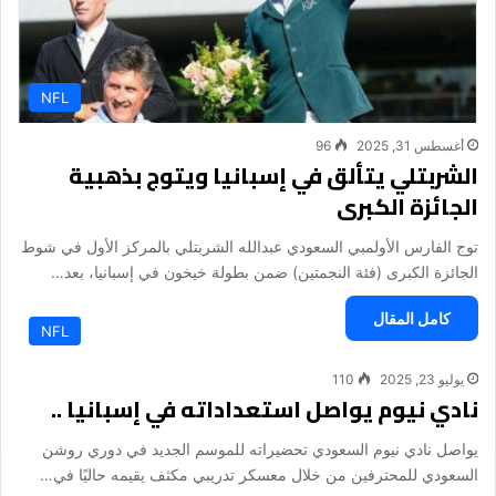
NFL
أغسطس 31, 2025
96
الشربتلي يتألق في إسبانيا ويتوج بذهبية
الجائزة الكبرى
توج الفارس الأولمبي السعودي عبدالله الشربتلي بالمركز الأول في شوط
الجائزة الكبرى (فئة النجمتين) ضمن بطولة خيخون في إسبانيا، بعد…
كامل المقال
NFL
يوليو 23, 2025
110
نادي نيوم يواصل استعداداته في إسبانيا ..
يواصل نادي نيوم السعودي تحضيراته للموسم الجديد في دوري روشن
السعودي للمحترفين من خلال معسكر تدريبي مكثف يقيمه حاليًا في…