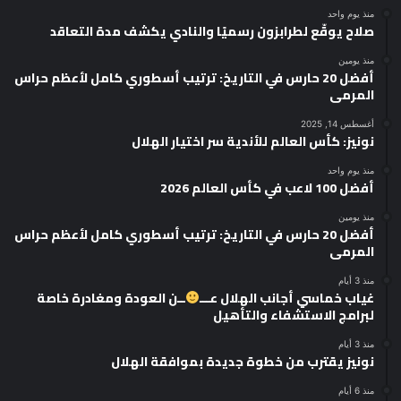
منذ يوم واحد
صلاح يوقّع لطرابزون رسميًا والنادي يكشف مدة التعاقد
منذ يومين
أفضل 20 حارس في التاريخ: ترتيب أسطوري كامل لأعظم حراس
المرمى
أغسطس 14, 2025
نونيز: كأس العالم للأندية سر اختيار الهلال
منذ يوم واحد
أفضل 100 لاعب في كأس العالم 2026
منذ يومين
أفضل 20 حارس في التاريخ: ترتيب أسطوري كامل لأعظم حراس
المرمى
منذ 3 أيام
غياب خماسي أجانب الهلال عـــ
ــن العودة ومغادرة خاصة
لبرامج الاستشفاء والتأهيل
منذ 3 أيام
نونيز يقترب من خطوة جديدة بموافقة الهلال
منذ 6 أيام