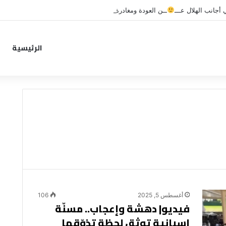
جانب الهلال عـــ
ــن العودة ومغادرة خاصة لبرامج الاستشفاء والتأهيل
الرئيسية
أغسطس 5, 2025
106
فيديو| دهشة وإعجاب.. مسنّة
إسبانية توثق لحظة تذوّقها