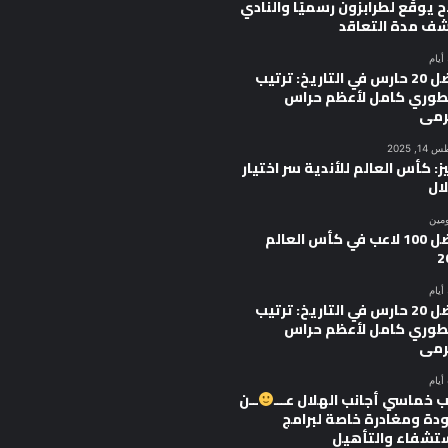
 يوقّع لطرابزون رسميًا والنادي
ف مدة التعاقد
أفضل 20 حارس في التاريخ: ترتيب
وري كامل لأعظم حراس
رمى
, 2025
ز: كأس العالم للأندية سر اختيار
ال
ومين
أفضل 100 لاعب في كأس العالم
2
أفضل 20 حارس في التاريخ: ترتيب
وري كامل لأعظم حراس
رمى
 خماسي أجانب الهلال عـــ
ــن
ودة ومغادرة خاصة لبرامج
ستشفاء والتأهيل