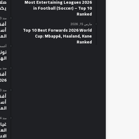
2026 Most Entertaining Leagues
صلاح
in Football (Soccer) – Top 10
يكش
Ranked
منذ 3 أيام
مارس 15, 2026
Top 10 Best Forwards 2026 World
أسط
Cup: Mbappé, Haaland, Kane
الم
Ranked
أغسطس 14
نوني
الهل
منذ ي
026
منذ 3 أيام
أسط
الم
منذ 4 أيام
غياب
الع
الا