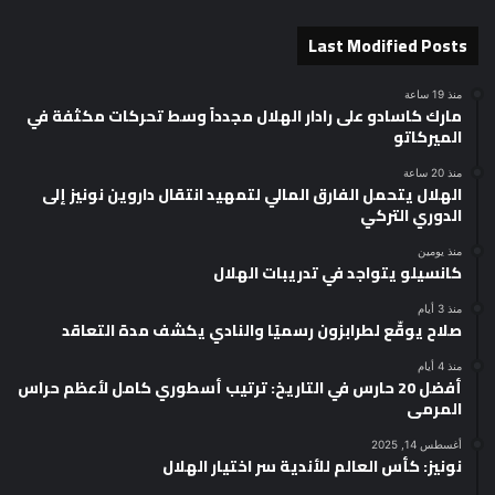
Last Modified Posts
منذ 19 ساعة
مارك كاسادو على رادار الهلال مجدداً وسط تحركات مكثفة في
الميركاتو
منذ 20 ساعة
الهلال يتحمل الفارق المالي لتمهيد انتقال داروين نونيز إلى
الدوري التركي
منذ يومين
كانسيلو يتواجد في تدريبات الهلال
منذ 3 أيام
صلاح يوقّع لطرابزون رسميًا والنادي يكشف مدة التعاقد
منذ 4 أيام
أفضل 20 حارس في التاريخ: ترتيب أسطوري كامل لأعظم حراس
المرمى
أغسطس 14, 2025
نونيز: كأس العالم للأندية سر اختيار الهلال