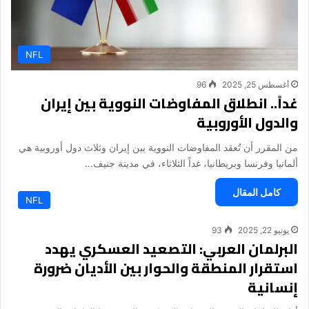
NFL
أغسطس 25, 2025
96
غداً.. انطلاق المفاوضات النووية بين إيران
والدول الأوروبية
من المقرر أن تُعقد المفاوضات النووية بين إيران وثلاث دول أوروبية هي
ألمانيا وفرنسا وبريطانيا، غداً الثلاثاء، في مدينة جنيف…
كامل المقال
NFL
يونيو 22, 2025
93
البرلمان العربي: التصعيد العسكري يهدد
استقرار المنطقة والحوار بين الأديان ضرورة
إنسانية