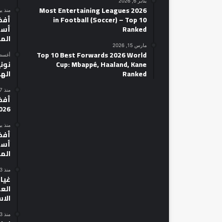
يناير 6, 2026
2026 Most Entertaining Leagues
منذ ي
in Football (Soccer) – Top 10
Ranked
أسط
الم
مارس 15, 2026
Top 10 Best Forwards 2026 World
أغسطس 14
Cup: Mbappé, Haaland, Kane
نوني
Ranked
الهل
منذ 17 ساعة
026
منذ ي
أسط
الم
منذ 3 أيام
غياب
الع
الا
منذ 3 أيام