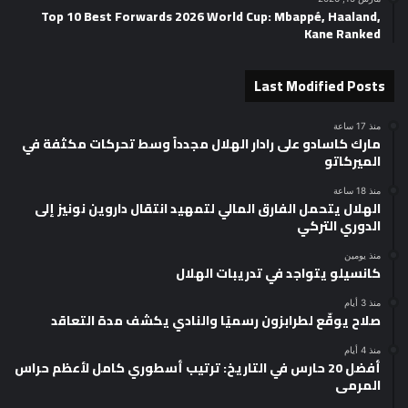
Top 10 Best Forwards 2026 World Cup: Mbappé, Haaland,
Kane Ranked
Last Modified Posts
منذ 17 ساعة
مارك كاسادو على رادار الهلال مجدداً وسط تحركات مكثفة في
الميركاتو
منذ 18 ساعة
الهلال يتحمل الفارق المالي لتمهيد انتقال داروين نونيز إلى
الدوري التركي
منذ يومين
كانسيلو يتواجد في تدريبات الهلال
منذ 3 أيام
صلاح يوقّع لطرابزون رسميًا والنادي يكشف مدة التعاقد
منذ 4 أيام
أفضل 20 حارس في التاريخ: ترتيب أسطوري كامل لأعظم حراس
المرمى