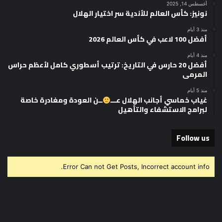
أغسطس 14, 2025
نونيز: كأس العالم للأندية سر اختيار الهلال
منذ 3 أيام
أفضل 100 لاعب في كأس العالم 2026
منذ 4 أيام
أفضل 20 حارس في التاريخ: ترتيب أسطوري كامل لأعظم حراس
المرمى
منذ 5 أيام
غياب خماسي أجانب الهلال عـــ
ــن العودة ومغادرة خاصة
لبرامج الاستشفاء والتأهيل
Follow us
Error Can not Get Posts, Incorrect account info.