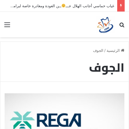
غياب خماسي أجانب الهلال عـــ
ــن العودة ومغادرة خاصة لبرامج الاستشفاء والتأهيل
بحث عن
الق
الرئيسية
/
الجوف
الجوف