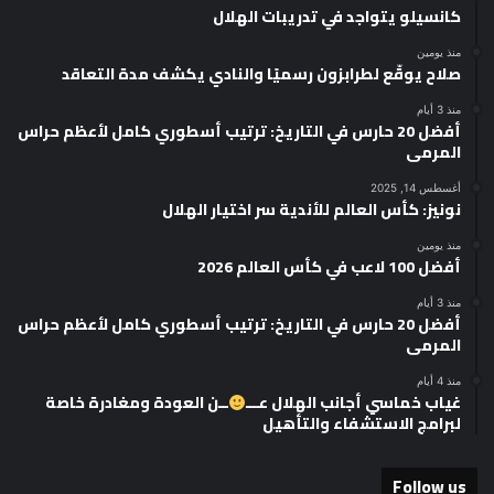
كانسيلو يتواجد في تدريبات الهلال
منذ يومين
صلاح يوقّع لطرابزون رسميًا والنادي يكشف مدة التعاقد
منذ 3 أيام
أفضل 20 حارس في التاريخ: ترتيب أسطوري كامل لأعظم حراس
المرمى
أغسطس 14, 2025
نونيز: كأس العالم للأندية سر اختيار الهلال
منذ يومين
أفضل 100 لاعب في كأس العالم 2026
منذ 3 أيام
أفضل 20 حارس في التاريخ: ترتيب أسطوري كامل لأعظم حراس
المرمى
منذ 4 أيام
غياب خماسي أجانب الهلال عـــ
ــن العودة ومغادرة خاصة
لبرامج الاستشفاء والتأهيل
Follow us