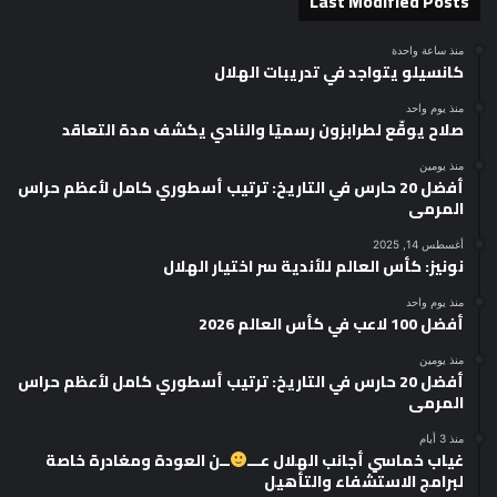
Last Modified Posts
منذ ساعة واحدة
كانسيلو يتواجد في تدريبات الهلال
منذ يوم واحد
صلاح يوقّع لطرابزون رسميًا والنادي يكشف مدة التعاقد
منذ يومين
أفضل 20 حارس في التاريخ: ترتيب أسطوري كامل لأعظم حراس
المرمى
أغسطس 14, 2025
نونيز: كأس العالم للأندية سر اختيار الهلال
منذ يوم واحد
أفضل 100 لاعب في كأس العالم 2026
منذ يومين
أفضل 20 حارس في التاريخ: ترتيب أسطوري كامل لأعظم حراس
المرمى
منذ 3 أيام
غياب خماسي أجانب الهلال عـــ
ــن العودة ومغادرة خاصة
لبرامج الاستشفاء والتأهيل