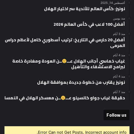
أغسطس 14, 2025
نونيز: كأس العالم للأندية سر اختيار الهلال
منذ يومين
أفضل 100 لاعب في كأس العالم 2026
منذ 3 أيام
أفضل 20 حارس في التاريخ: ترتيب أسطوري كامل لأعظم حراس
المرمى
منذ 4 أيام
غياب خماسي أجانب الهلال عـــ
ــن العودة ومغادرة خاصة
لبرامج الاستشفاء والتأهيل
منذ 4 أيام
نونيز يقترب من خطوة جديدة بموافقة الهلال
منذ 7 أيام
حقيقة غياب جواو كانسيلو عـــ
ــن معسكر الهلال في النمسا
Follow us
Error Can not Get Posts, Incorrect account info.