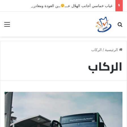
غياب خماسي أجانب الهلال عـــ
ــن العودة ومغادرة خاصة لبرامج الاستشفاء والتأهيل
بحث عن
الق
الرئيسية
/
الركاب
الركاب