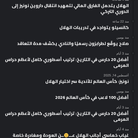
الهلال يتحمل الفارق المالي لتمهيد انتقال داروين نونيز إلى
الدوري التركي
منذ 22 ساعة
كانسيلو يتواجد في تدريبات الهلال
منذ يومين
صلاح يوقّع لطرابزون رسميًا والنادي يكشف مدة التعاقد
منذ 3 أيام
أفضل 20 حارس في التاريخ: ترتيب أسطوري كامل لأعظم حراس
المرمى
أغسطس 14, 2025
نونيز: كأس العالم للأندية سر اختيار الهلال
منذ يومين
أفضل 100 لاعب في كأس العالم 2026
منذ 3 أيام
أفضل 20 حارس في التاريخ: ترتيب أسطوري كامل لأعظم حراس
المرمى
منذ 4 أيام
غياب خماسي أجانب الهلال عـــ
ــن العودة ومغادرة خاصة