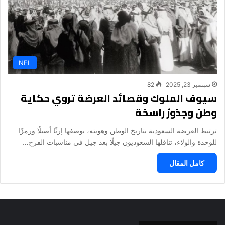
NFL
سبتمبر 23, 2025
82
سيوف الملوك وقصائد العرضة تروي حكاية
وطنٍ وجذورٌ راسخة
ترتبط العرضة السعودية بتاريخ الوطن وهويته، بوصفها إرثًا أصيلًا ورمزًا
للوحدة والولاء، تناقلها السعوديون جيلًا بعد جيل في مناسبات الفرح…
كامل المقال