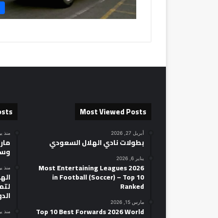
osts
Most Viewed Posts
أبريل 27, 2026
منذ ي
بطولات نادي الهلال السعودي
مارك
وسط
يناير 6, 2026
2026 Most Entertaining Leagues
منذ ي
in Football (Soccer) – Top 10
الهل
Ranked
لتمه
الد
مارس 15, 2026
Top 10 Best Forwards 2026 World
منذ ي