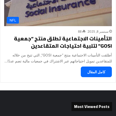
NFL
سبتمبر 8, 2025
88
التأمينات الاجتماعية تطلق منتج “جمعية
GOSI” لتلبية احتياجات المتقاعدين
أطلقت التأمينات الاجتماعية منتج “جمعية GOSI”, التي تتيح من خلاله
للمتقاعدين تمويل احتياجاتهم عبر الاشتراك في جمعيات مالية تضم عددًا…
كامل المقال
Most Viewed Posts