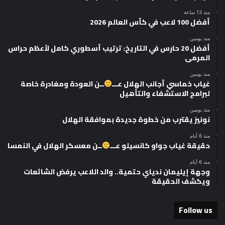
منذ 13 ساعة
أفضل 100 لاعب في كأس العالم 2026
منذ يومين
أفضل 20 حارس في التاريخ: ترتيب أسطوري كامل لأعظم حراس
المرمى
منذ يومين
غياب خماسي أجانب الهلال عـــ
ــن العودة ومغادرة خاصة
لبرامج الاستشفاء والتأهيل
منذ يومين
نونيز يقترب من خطوة جديدة بموافقة الهلال
منذ 6 أيام
حقيقة غياب جواو كانسيلو عـــ
ــن معسكر الهلال في النمسا
منذ 6 أيام
وجهة إيليمان ندياي حتمية.. والد اللاعب يرفض الشائعات
ويكشف الحقيقة
Follow us