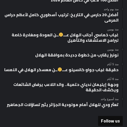
منذ يوم واحد
أفضل 20 حارس في التاريخ: ترتيب أسطوري كامل لأعظم حراس
المرمى
منذ يومين
غياب خماسي أجانب الهلال عـــ
ــن العودة ومغادرة خاصة
لبرامج الاستشفاء والتأهيل
منذ يومين
نونيز يقترب من خطوة جديدة بموافقة الهلال
منذ 5 أيام
حقيقة غياب جواو كانسيلو عـــ
ــن معسكر الهلال في النمسا
منذ 6 أيام
وجهة إيليمان ندياي حتمية.. والد اللاعب يرفض الشائعات
ويكشف الحقيقة
منذ أسبوع واحد
تعثر ودي للهلال أمام مولودية الجزائر يثير تساؤلات الجماهير
Follow us