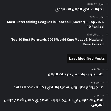
أبريل 27, 2026
بطولات نادي الهلال السعودي
يناير 6, 2026
2026 Most Entertaining Leagues in Football (Soccer) – Top
10 Ranked
مارس 15, 2026
Top 10 Best Forwards 2026 World Cup: Mbappé, Haaland,
Kane Ranked
Last Modified Posts
منذ 56 دقيقة
كانسيلو يتواجد في تدريبات الهلال
منذ يوم واحد
صلاح يوقّع لطرابزون رسميًا والنادي يكشف مدة التعاقد
منذ يومين
أفضل 20 حارس في التاريخ: ترتيب أسطوري كامل لأعظم حراس
المرمى