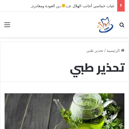
غياب خماسي أجانب الهلال عـــ
ــن العودة ومغادرة خاصة لبرامج الاستشفاء والتأهيل
بحث عن
الق
الرئيسية
/
تحذير طبي
تحذير طبي