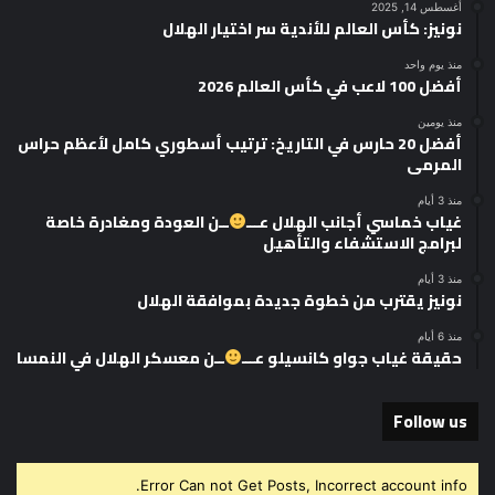
أغسطس 14, 2025
نونيز: كأس العالم للأندية سر اختيار الهلال
منذ يوم واحد
أفضل 100 لاعب في كأس العالم 2026
منذ يومين
أفضل 20 حارس في التاريخ: ترتيب أسطوري كامل لأعظم حراس
المرمى
منذ 3 أيام
غياب خماسي أجانب الهلال عـــ
ــن العودة ومغادرة خاصة
لبرامج الاستشفاء والتأهيل
منذ 3 أيام
نونيز يقترب من خطوة جديدة بموافقة الهلال
منذ 6 أيام
حقيقة غياب جواو كانسيلو عـــ
ــن معسكر الهلال في النمسا
Follow us
Error Can not Get Posts, Incorrect account info.