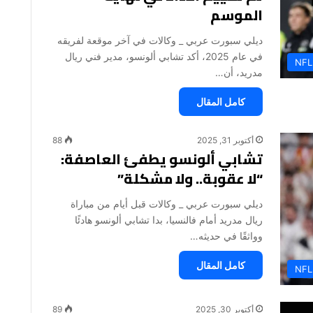
الموسم
ديلي سبورت عربي _ وكالات في آخر موقعة لفريقه
في عام 2025، أكد تشابي ألونسو، مدير فني ريال
NFL
مدريد، أن…
كامل المقال
أكتوبر 31, 2025
88
تشابي ألونسو يطفئ العاصفة:
“لا عقوبة.. ولا مشكلة”
ديلي سبورت عربي _ وكالات قبل أيام من مباراة
ريال مدريد أمام فالنسيا، بدا تشابي ألونسو هادئًا
وواثقًا في حديثه…
كامل المقال
NFL
أكتوبر 30, 2025
89