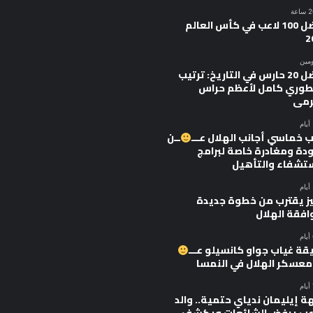
أفضل 100 لاعب في كأس العالم
2
ومين
أفضل 20 حارس في التاريخ: ترتيب
وري كامل لأعظم حراس
رمى
 خماسي أجانب الهلال عـــ
ــن
ودة ومغادرة خاصة لبرامج
ستشفاء والتأهيل
يز يقترب من خطوة جديدة
افقة الهلال
قة غياب جواو كانسيلو عـــ
 معسكر الهلال في النمسا
ة إيليمان ندياي حتمية.. والد