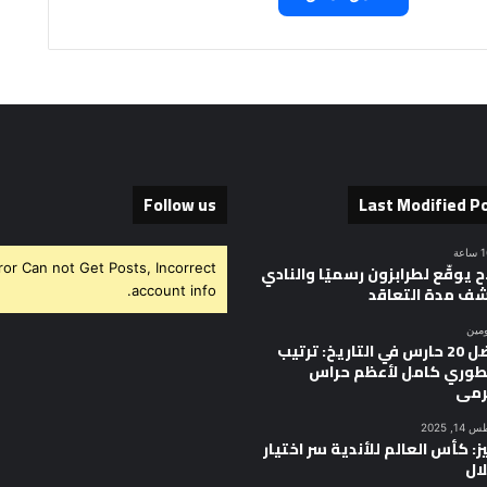
Follow us
Last Modified P
ror Can not Get Posts, Incorrect
 يوقّع لطرابزون رسميًا والنادي
ف مدة التعاقد
account info.
ومين
أفضل 20 حارس في التاريخ: ترتيب
وري كامل لأعظم حراس
رمى
, 2025
ز: كأس العالم للأندية سر اختيار
ال