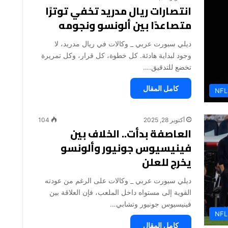
انتصارات ريال مدريد تخفي توترًا
متصاعدًا بين ألونسو ونجومه
ديلي سبورت عربي _ وكالات في ريال مدريد، لا
وجود لبداية هادئة. كل خطوة، كل قرار، وكل تمريرة
تخضع للتدقيق.…
كامل المقال
NFL
أكتوبر 28, 2025
104
العاصفة بدأت.. الخلاف بين
فينيسيوس جونيور وألونسو
يخرج للعلن
ديلي سبورت عربي _ وكالات على الرغم من عودته
القوية إلى مستواه داخل الملعب، فإن العلاقة بين
فينيسيوس جونيور وتشابي…
NFL
كامل المقال