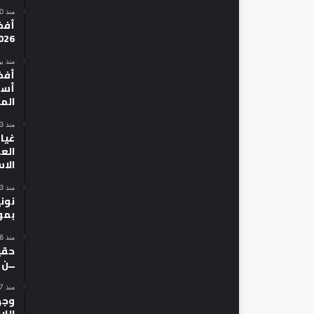
منذ 20 ساعة
026
منذ ي
أسط
الم
منذ 3 أيام
غياب
الع
الا
منذ 3 أيام
نون
بمو
منذ 6 أيام
حقي
ــن
منذ 7 أيام
وجه