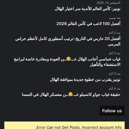
أغسطس 14, 2025
نونيز: كأس العالم للأندية سر اختيار الهلال
منذ يومين
أفضل 100 لاعب في كأس العالم 2026
منذ 3 أيام
أفضل 20 حارس في التاريخ: ترتيب أسطوري كامل لأعظم حراس
المرمى
منذ 3 أيام
غياب خماسي أجانب الهلال عـــ
ــن العودة ومغادرة خاصة لبرامج
الاستشفاء والتأهيل
منذ 3 أيام
نونيز يقترب من خطوة جديدة بموافقة الهلال
منذ 6 أيام
حقيقة غياب جواو كانسيلو عـــ
ــن معسكر الهلال في النمسا
Follow us
Error Can not Get Posts, Incorrect account info.