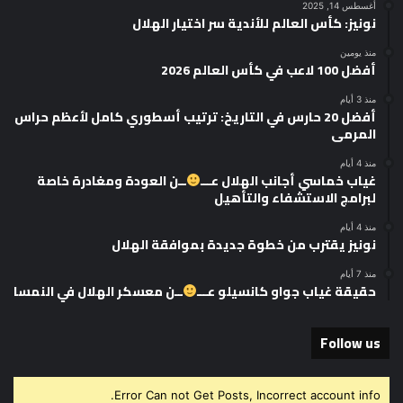
أغسطس 14, 2025
نونيز: كأس العالم للأندية سر اختيار الهلال
منذ يومين
أفضل 100 لاعب في كأس العالم 2026
منذ 3 أيام
أفضل 20 حارس في التاريخ: ترتيب أسطوري كامل لأعظم حراس
المرمى
منذ 4 أيام
غياب خماسي أجانب الهلال عـــ
ــن العودة ومغادرة خاصة
لبرامج الاستشفاء والتأهيل
منذ 4 أيام
نونيز يقترب من خطوة جديدة بموافقة الهلال
منذ 7 أيام
حقيقة غياب جواو كانسيلو عـــ
ــن معسكر الهلال في النمسا
Follow us
Error Can not Get Posts, Incorrect account info.