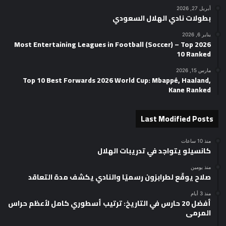
أبريل 27, 2026
بطولات نادي الهلال السعودي
يناير 6, 2026
2026 Most Entertaining Leagues in Football (Soccer) – Top
10 Ranked
مارس 15, 2026
Top 10 Best Forwards 2026 World Cup: Mbappé, Haaland,
Kane Ranked
Last Modified Posts
منذ 10 ساعات
كانسيلو يتواجد في تدريبات الهلال
منذ يومين
صلاح يوقّع لطرابزون رسميًا والنادي يكشف مدة التعاقد
منذ 3 أيام
أفضل 20 حارس في التاريخ: ترتيب أسطوري كامل لأعظم حراس
المرمى