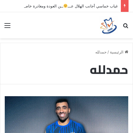
غياب خماسي أجانب الهلال عـــ
ــن العودة ومغادرة خاصة لبرامج الاستشفاء والتأهيل
بحث عن
الق
الرئيسية
/
حمدلله
حمدلله