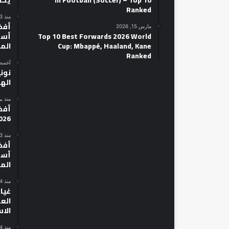
in Football (Soccer) – Top 10
يكش
Ranked
منذ 3 أيام
مارس 15, 2026
Top 10 Best Forwards 2026 World
أسط
Cup: Mbappé, Haaland, Kane
الم
Ranked
أغسطس 14
نوني
الهل
منذ ي
026
منذ 3 أيام
أسط
الم
منذ 4 أيام
غياب
الع
الا
منذ 4 أيام