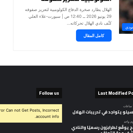
الهلال يطارد صخرة الدفاع الكولومبية لتعزيز صفوفه
29 يونيو 2026 ــ 12:40 ص | سبورت-علاء العلي
كثّف نادي الهلال تحركاته…
عودي
كامل المقال
Follow us
Last Modified P
ror Can not Get Posts, Incorrect
سيلو يتواجد في تدريبات الهلال
account info.
وم واحد
 يوقّع لطرابزون رسميًا والنادي