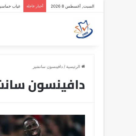
السبت, أغسطس 8 2026
أخبار عاجلة
غياب خماسي أ
الرئيسية
/
دافينسون سانشيز
دافينسون سانش