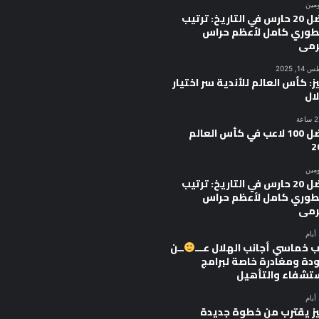
ومين
أفضل 20 حارس في التاريخ: ترتيب
وري كامل لأعظم حراس
رمى
, 2025
ز: كأس العالم للأندية سر اختيار
ال
أفضل 100 لاعب في كأس العالم
2
ومين
أفضل 20 حارس في التاريخ: ترتيب
وري كامل لأعظم حراس
رمى
 خماسي أجانب الهلال عـــ
ــن
ودة ومغادرة خاصة لبرامج
ستشفاء والتأهيل
يز يقترب من خطوة جديدة