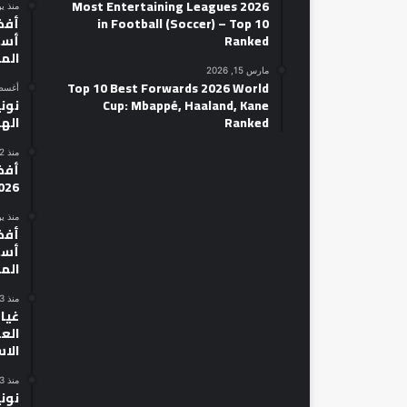
2026 Most Entertaining Leagues
منذ ي
in Football (Soccer) – Top 10
Ranked
أسط
الم
مارس 15, 2026
Top 10 Best Forwards 2026 World
أغسطس 14
Cup: Mbappé, Haaland, Kane
نوني
Ranked
الهل
منذ 22 ساعة
026
منذ ي
أسط
الم
منذ 3 أيام
غياب
الع
الا
منذ 3 أيام
نون