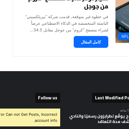
من جوجل
في خطوة غير متوقعة، قدمت شركة “بيربلكسيتي”
الناشئة المتخصصة في الذكاء الاصطناعي عرضاً
لشراء متصفح “كروم” من جوجل مقابل 34.5…
NFL
كامل المقال
Follow us
Last Modified P
ror Can not Get Posts, Incorrect
 يوقّع لطرابزون رسميًا والنادي
ف مدة التعاقد
account info.