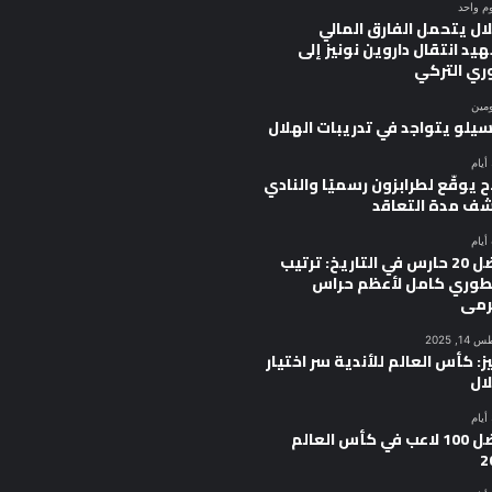
وم واحد
ال يتحمل الفارق المالي
يد انتقال داروين نونيز إلى
وري التركي
ومين
سيلو يتواجد في تدريبات الهلال
 يوقّع لطرابزون رسميًا والنادي
ف مدة التعاقد
أفضل 20 حارس في التاريخ: ترتيب
وري كامل لأعظم حراس
رمى
, 2025
ز: كأس العالم للأندية سر اختيار
ال
أفضل 100 لاعب في كأس العالم
2