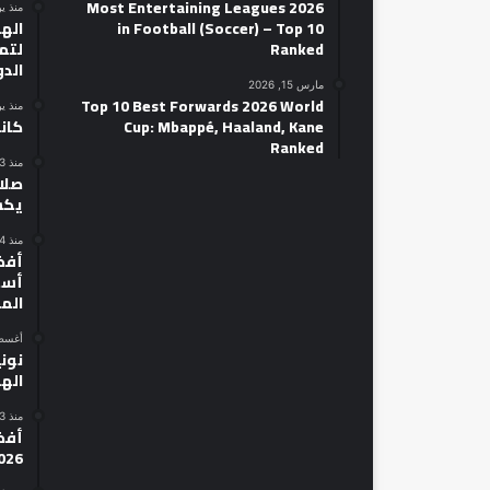
2026 Most Entertaining Leagues
منذ ي
in Football (Soccer) – Top 10
الهل
Ranked
لتمه
الد
مارس 15, 2026
Top 10 Best Forwards 2026 World
منذ ي
Cup: Mbappé, Haaland, Kane
كان
Ranked
منذ 3 أيام
صلاح
يكش
منذ 4 أيام
أسط
الم
أغسطس 14
نوني
الهل
منذ 3 أيام
026