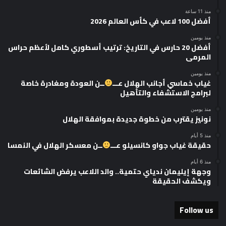
منذ 11 ساعة
أفضل 100 لاعب في كأس العالم 2026
منذ يومين
أفضل 20 حارس في التاريخ: ترتيب أسطوري كامل لأعظم حراس
المرمى
منذ يومين
غياب خماسي أجانب الهلال عـــ
ــن العودة ومغادرة خاصة
لبرامج الاستشفاء والتأهيل
منذ يومين
نونيز يقترب من خطوة جديدة بموافقة الهلال
منذ 5 أيام
حقيقة غياب جواو كانسيلو عـــ
ــن معسكر الهلال في النمسا
منذ 6 أيام
وجهة إيليمان ندياي حتمية.. والد اللاعب يرفض الشائعات
ويكشف الحقيقة
Follow us