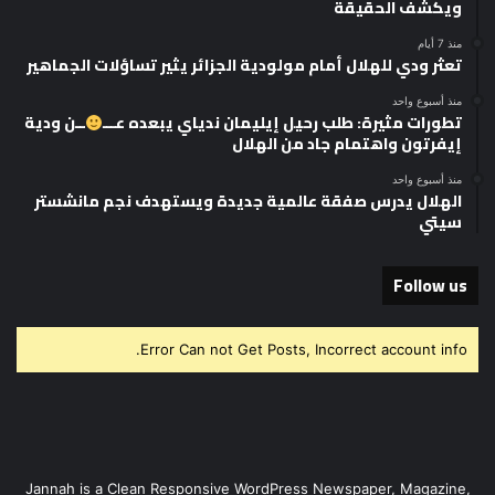
ويكشف الحقيقة
منذ 7 أيام
تعثر ودي للهلال أمام مولودية الجزائر يثير تساؤلات الجماهير
منذ أسبوع واحد
تطورات مثيرة: طلب رحيل إيليمان ندياي يبعده عـــ
ــن ودية
إيفرتون واهتمام جاد من الهلال
منذ أسبوع واحد
الهلال يدرس صفقة عالمية جديدة ويستهدف نجم مانشستر
سيتي
Follow us
Error Can not Get Posts, Incorrect account info.
Jannah is a Clean Responsive WordPress Newspaper, Magazine,