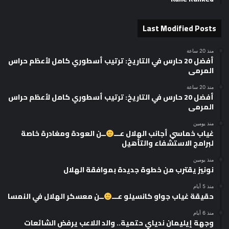
Last Modified Posts
منذ 20 ساعة
أفضل 20 حارس في التاريخ: ترتيب أسطوري كامل لأعظم حراس
المرمى
منذ 20 ساعة
أفضل 20 حارس في التاريخ: ترتيب أسطوري كامل لأعظم حراس
المرمى
منذ يومين
غياب خماسي أجانب الهلال عـــ
ــن العودة ومغادرة خاصة
لبرامج الاستشفاء والتأهيل
منذ يومين
نونيز يقترب من خطوة جديدة بموافقة الهلال
منذ 5 أيام
حقيقة غياب جواو كانسيلو عـــ
ــن معسكر الهلال في النمسا
منذ 6 أيام
وجهة إيليمان ندياي حتمية.. والد اللاعب يرفض الشائعات