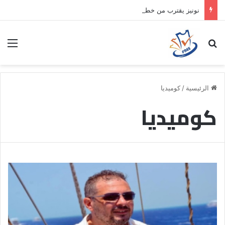
نونيز يقترب من خطوة جديدة بموافقة الهلال
بحث عن
الق
الرئيسية
/
كوميديا
كوميديا