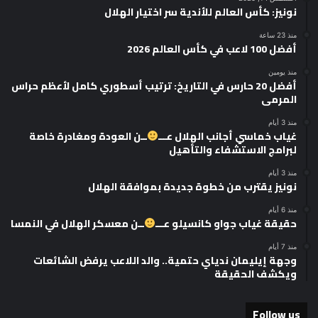
نونيز: كأس العالم للأندية سر اختيار الهلال
منذ 23 ساعة
أفضل 100 لاعب في كأس العالم 2026
منذ يومين
أفضل 20 حارس في التاريخ: ترتيب أسطوري كامل لأعظم حراس
المرمى
منذ 3 أيام
غياب خماسي أجانب الهلال عـــ
ــن العودة ومغادرة خاصة
لبرامج الاستشفاء والتأهيل
منذ 3 أيام
نونيز يقترب من خطوة جديدة بموافقة الهلال
منذ 6 أيام
حقيقة غياب جواو كانسيلو عـــ
ــن معسكر الهلال في النمسا
منذ 7 أيام
وجهة إيليمان ندياي حتمية.. والد اللاعب يرفض الشائعات
ويكشف الحقيقة
Follow us