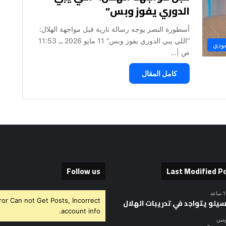
الدوري يفوز وبس”
أسطورة النصر يوجه رسالة نارية قبل مواجهة الهلال:
“اللي يبي الدوري يفوز وبس” 11 مايو 2026 ــ 11:53
عودي
ص |…
كامل المقال
Follow us
Last Modified P
ror Can not Get Posts, Incorrect
سيلو يتواجد في تدريبات الهلال
account info.
ومين