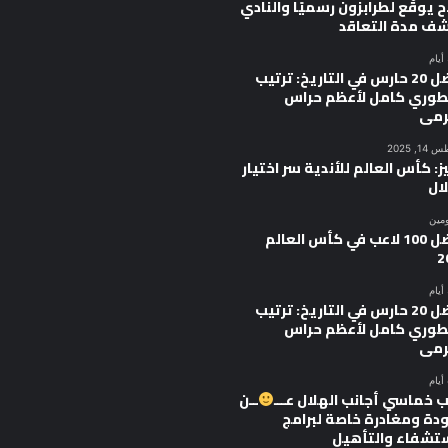
 يوقّع لطرابزون رسميًا والنادي
ف مدة التعاقد
أفضل 20 حارس في التاريخ: ترتيب
وري كامل لأعظم حراس
رمى
, 2025
ز: كأس العالم للأندية سر اختيار
ال
ومين
أفضل 100 لاعب في كأس العالم
2
أفضل 20 حارس في التاريخ: ترتيب
وري كامل لأعظم حراس
رمى
 خماسي أجانب الهلال عـــ
ــن
ودة ومغادرة خاصة لبرامج
ستشفاء والتأهيل