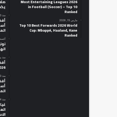
2026 Most Entertaining Leagues
صلاح
in Football (Soccer) – Top 10
يكش
Ranked
منذ 3 أيام
مارس 15, 2026
Top 10 Best Forwards 2026 World
أسط
Cup: Mbappé, Haaland, Kane
الم
Ranked
أغسطس 14
نوني
الهل
منذ ي
026
منذ 3 أيام
أسط
الم
منذ 4 أيام
غياب
الع
الا