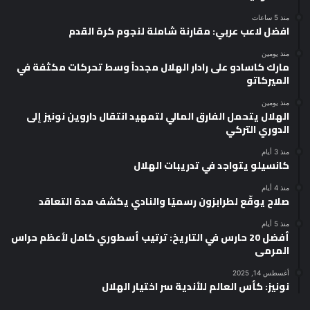
منذ 5 ساعات
افضل لاعب عربي: مقارنة شاملة لنجوم كرة القدم
منذ يومين
مارك كاسادو على رادار الهلال مجدداً وسط تحركات مكثفة في
الميركاتو
منذ يومين
الهلال يتحمل الفارق المالي لتمهيد انتقال داروين نونيز إلى
الدوري التركي
منذ 3 أيام
كانسيلو يتواجد في تدريبات الهلال
منذ 4 أيام
صلاح يوقّع لطرابزون رسميًا والنادي يكشف مدة التعاقد
منذ 5 أيام
أفضل 20 حارس في التاريخ: ترتيب أسطوري كامل لأعظم حراس
المرمى
أغسطس 14, 2025
نونيز: كأس العالم للأندية سر اختيار الهلال