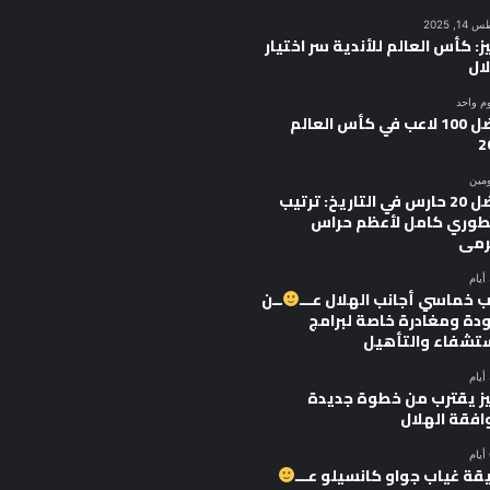
, 2025
ز: كأس العالم للأندية سر اختيار
ال
وم واحد
أفضل 100 لاعب في كأس العالم
2
ومين
أفضل 20 حارس في التاريخ: ترتيب
وري كامل لأعظم حراس
رمى
 خماسي أجانب الهلال عـــ
ــن
ودة ومغادرة خاصة لبرامج
ستشفاء والتأهيل
يز يقترب من خطوة جديدة
افقة الهلال
قة غياب جواو كانسيلو عـــ