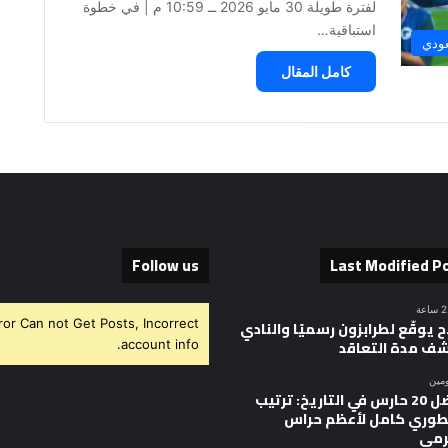
لفترة طويلة 30 مايو 2026 ــ 10:59 م | ​في خطوة
استباقية…
عودي
كامل المقال
Follow us
Last Modified P
ror Can not Get Posts, Incorrect
 يوقّع لطرابزون رسميًا والنادي
ف مدة التعاقد
account info.
ومين
أفضل 20 حارس في التاريخ: ترتيب
وري كامل لأعظم حراس
رمى