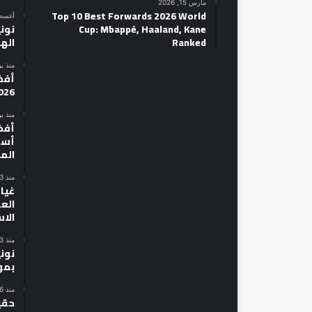
مارس 15, 2026
Top 10 Best Forwards 2026 World
أغسطس 14
Cup: Mbappé, Haaland, Kane
نوني
Ranked
الهل
منذ ي
026
منذ ي
أسط
الم
منذ 3 أيام
غياب
الع
الا
منذ 3 أيام
نون
بمو
منذ 6 أيام
حقي