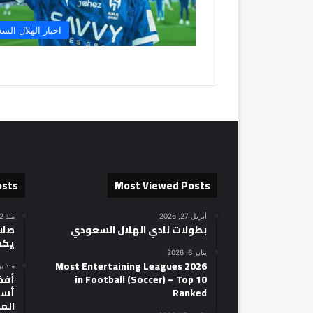
اخبار الهلال الس
osts
Most Viewed Posts
أبريل 27, 2026
منذ 22 ساعة
بطولات نادي الهلال السعودي
صلاح
يكش
يناير 6, 2026
2026 Most Entertaining Leagues
منذ ي
in Football (Soccer) – Top 10
Ranked
أسط
الم