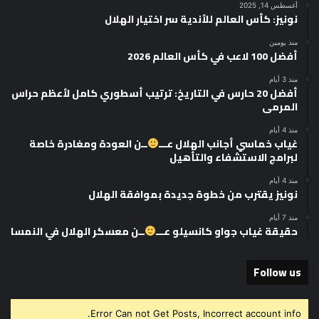
أغسطس 14, 2025
نونيز: كأس العالم للأندية سر اختيار الهلال
منذ يومين
أفضل 100 لاعب في كأس العالم 2026
منذ 3 أيام
أفضل 20 حارس في التاريخ: ترتيب أسطوري كامل لأعظم حراس
المرمى
منذ 4 أيام
غياب خماسي أجانب الهلال عـــ
ــن العودة ومغادرة خاصة
لبرامج الاستشفاء والتأهيل
منذ 4 أيام
نونيز يقترب من خطوة جديدة بموافقة الهلال
منذ 7 أيام
حقيقة غياب جواو كانسيلو عـــ
ــن معسكر الهلال في النمسا
Follow us
Error Can not Get Posts, Incorrect account info.