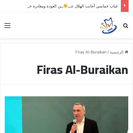
غياب خماسي أجانب الهلال عـــ
ــن العودة ومغادرة خاصة لبرامج الاستشفاء والتأهيل
بحث عن
الق
الرئيسية
/
Firas Al-Buraikan
Firas Al-Buraikan