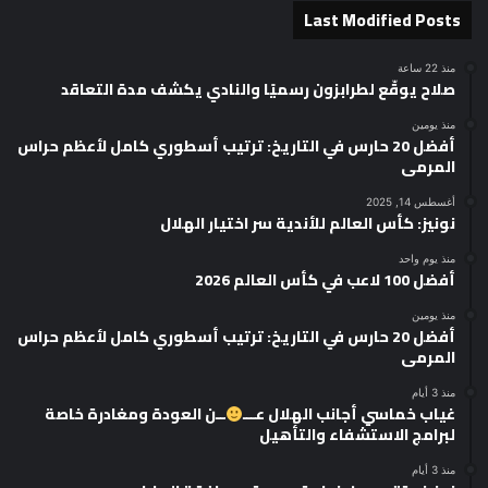
Last Modified Posts
منذ 22 ساعة
صلاح يوقّع لطرابزون رسميًا والنادي يكشف مدة التعاقد
منذ يومين
أفضل 20 حارس في التاريخ: ترتيب أسطوري كامل لأعظم حراس
المرمى
أغسطس 14, 2025
نونيز: كأس العالم للأندية سر اختيار الهلال
منذ يوم واحد
أفضل 100 لاعب في كأس العالم 2026
منذ يومين
أفضل 20 حارس في التاريخ: ترتيب أسطوري كامل لأعظم حراس
المرمى
منذ 3 أيام
غياب خماسي أجانب الهلال عـــ
ــن العودة ومغادرة خاصة
لبرامج الاستشفاء والتأهيل
منذ 3 أيام