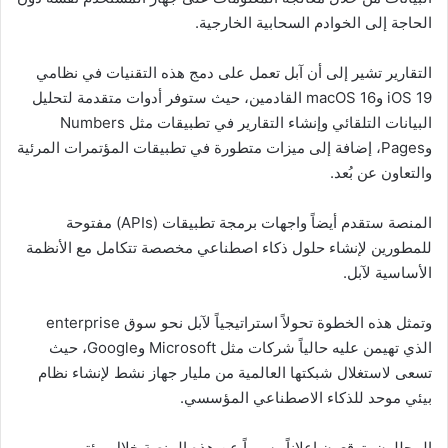
الحاجة إلى الخوادم السحابية الخارجية.
التقارير تشير إلى أن آبل تعمل على دمج هذه التقنيات في نظامي
iOS 19 وmacOS 16 القادمين، حيث ستوفر أدوات متقدمة لتحليل
البيانات التلقائي وإنشاء التقارير في تطبيقات مثل Numbers
وPages، إضافة إلى ميزات متطورة في تطبيقات المؤتمرات المرئية
والتعاون عن بُعد.
المنصة ستقدم أيضاً واجهات برمجة تطبيقات (APIs) مفتوحة
للمطورين لإنشاء حلول ذكاء اصطناعي مخصصة تتكامل مع الأنظمة
الأساسية لآبل.
وتمثل هذه الخطوة تحولاً استراتيجياً لآبل نحو سوق enterprise
الذي تهيمن عليه حالياً شركات مثل Microsoft وGoogle، حيث
تسعى لاستغلال شبكتها العالمية من مليار جهاز نشط لإنشاء نظام
بيئي موحد للذكاء الاصطناعي المؤسسي.
المحللون يتوقعون إعلاناً رسمياً عن هذه المنصة خلال مؤتمر