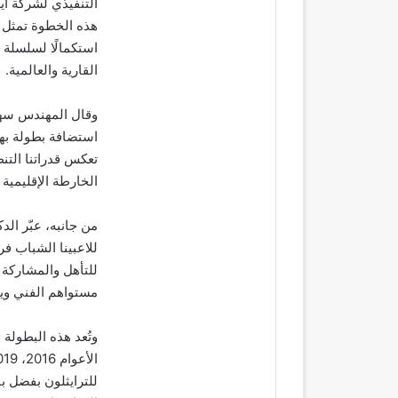
التنفيذي لشركة أي
هذه الخطوة تمثل م
استكمالًا لسلسلة 
القارية والعالمية.
وقال المهندس سهل 
استضافة بطولة بهذ
تعكس قدراتنا التن
الخارطة الإقليمية و
من جانبه، عبّر الد
للاعبينا الشباب فر
مستواهم الفني وي
وتُعد هذه البطولة 
للترايثلون بفضل بن