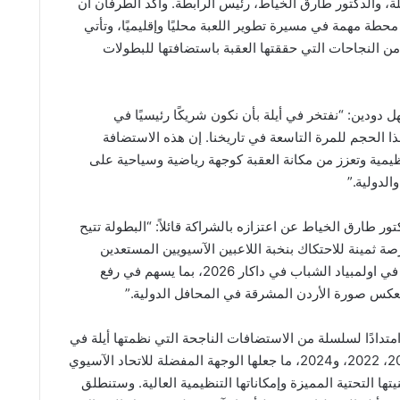
لة، والدكتور طارق الخياط، رئيس الرابطة. وأكد الطرفان أن
حطة مهمة في مسيرة تطوير اللعبة محليًا وإقليميًا، وتأتي
من النجاحات التي حققتها العقبة باستضافتها للبطولات
دودين: “نفتخر في أيلة بأن نكون شريكًا رئيسيًا في
ا الحجم للمرة التاسعة في تاريخنا. إن هذه الاستضافة
ظيمية وتعزز من مكانة العقبة كوجهة رياضية وسياحية على
الدولية.”
كتور طارق الخياط عن اعتزازه بالشراكة قائلاً: “البطولة تتيح
صة ثمينة للاحتكاك بنخبة اللاعبين الآسيويين المستعدين
للتأهل والمشاركة في اولمبياد الشباب في داكار 2026، بما يسهم في رفع
عكس صورة الأردن المشرقة في المحافل الدولية.”
امتدادًا لسلسلة من الاستضافات الناجحة التي نظمتها أيلة في
الأعوام 2016، 2019، 2022، و2024، ما جعلها الوجهة المفضلة للاتحاد الآسيوي
يتها التحتية المميزة وإمكاناتها التنظيمية العالية. وستنطلق