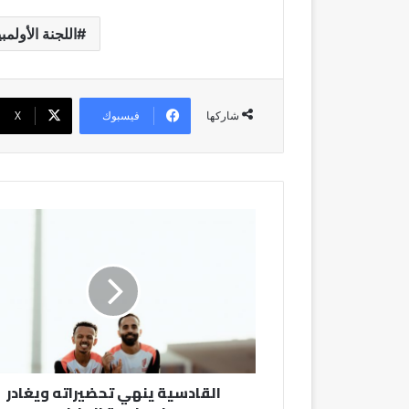
اللجنة الأولمبي
فيسبوك
‫X
شاركها
القادسية
ينهي
تحضيراته
ويغادر
لمواجهة
الهلال
القادسية ينهي تحضيراته ويغادر