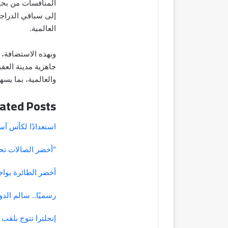
المنافسات من بحير
إلى سباقي الدرا
العالمية.
وبهذه الاستضافة، 
جاهزية مدينة العقب
والعالمية، بما يس
ated Posts
استعدادًا لكأس آسيا.. "الأخ
"أخضر الصالات تحت 17" يبدأ معسكر سراييفو استعدادًا لأول
أخضر الطائرة يوا
رسميًا.. سالم ال
إنجلترا تتوج بلقب 