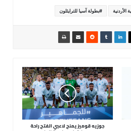
ة الأردنية
بطولة آسيا للترايثلون
لينكدإن
مشاركة عبر البريد
طباعة
جوزيه
قوميز
يمنح
لاعبي
الفتح
راحة
يومين
قبل
مواجهة
جوزيه قوميز يمنح لاعبي الفتح راحة
الحزم