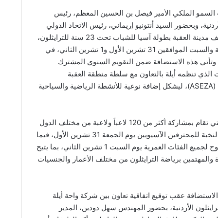
لسمو الملكي الأمير فيصل بن الحسين المعظم، رئيس
أردنية، وبحضور السيد أنتونيو إريماني، رئيس الاتحاد الدولي
للترايثلون، تستضيف مدينة العقبة بطولة آسيا للشباب تحت 23 سنة للترايثلون،
وذلك يومي الجمعة والسبت الموافقين 31 تشرين الأول و1 تشرين الثاني، في
ة. وتأتي هذه الاستضافة ضمن التقويم السنوي المشترك
ت الذي تنظمه أيلة بالتعاون مع سلطة منطقة العقبة
الاقتصادية الخاصة (ASEZA)، ليشكل إضافة نوعية للأنشطة الرياضية والسياحية
وتشهد البطولة، التي تقام بمشاركة أكثر من 120 لاعباً ولاعبة من مختلف الدول
الآسيوية، سباقي النخبة للمحترفين الآسيويين يوم الجمعة 31 تشرين الأول، فيما
يقام السباق المفتوح لجميع الفئات العمرية يوم السبت 1 تشرين الثاني، بما يتيح
ة والمهتمين برياضة الترايثلون من مختلف الأعمار والجنسيات
لاستضافة عقب توقيع اتفاقية تعاون بين شركة واحة أيلة
ترايثلون الأردنية، بحضور المهندس سهل دودين، المدير