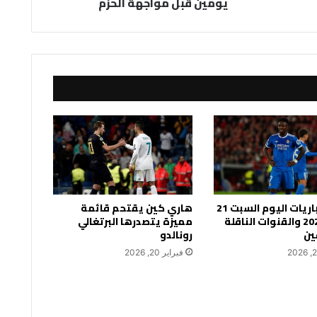
يومين قبل مواجهة الحزم
جدول مباريات اليوم السبت 21
هاري كين يقتحم قائمة
فبراير 2026 والقنوات الناقلة
مميزة يتصدرها البرتغالي
ين
رونالدو
فبراير 20, 2026