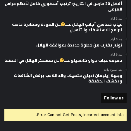
أفضل 20 حارس في التاريخ: ترتيب أسطوري كامل لأعظم حراس
المرمى
منذ 3 أيام
غياب خماسي أجانب الهلال عـــ
ــن العودة ومغادرة خاصة
لبرامج الاستشفاء والتأهيل
منذ 3 أيام
نونيز يقترب من خطوة جديدة بموافقة الهلال
منذ 6 أيام
حقيقة غياب جواو كانسيلو عـــ
ــن معسكر الهلال في النمسا
منذ أسبوع واحد
وجهة إيليمان ندياي حتمية.. والد اللاعب يرفض الشائعات
ويكشف الحقيقة
Follow us
Error Can not Get Posts, Incorrect account info.