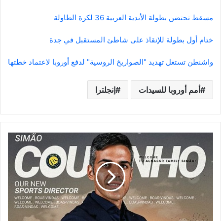
مسقط تحتضن بطولة الأندية العربية 36 لكرة الطاولة
ختام أول بطولة للإنقاذ على شاطئ المستقبل في جدة
واشنطن تستغل تهديد "الصواريخ الروسية" لدفع أوروبا لاعتماد خطتها
أمم أوروبا للسيدات
إنجلترا
النصر
يعيد
ترتيب
أوراقه
ويعيّن
البرتغالي
كوتينيو
مديرًا
رياضيًا