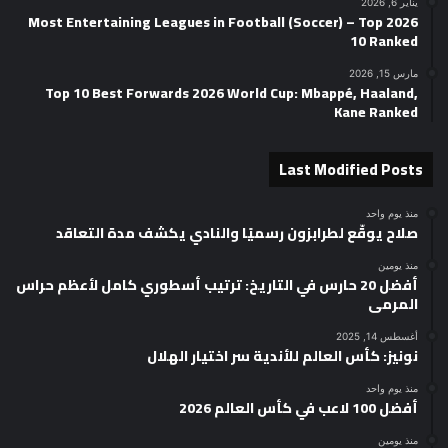
يناير 6, 2026
2026 Most Entertaining Leagues in Football (Soccer) – Top
10 Ranked
مارس 15, 2026
Top 10 Best Forwards 2026 World Cup: Mbappé, Haaland,
Kane Ranked
Last Modified Posts
منذ يوم واحد
صلاح يوقّع لطرابزون رسميًا والنادي يكشف مدة التعاقد
منذ يومين
أفضل 20 حارس في التاريخ: ترتيب أسطوري كامل لأعظم حراس
المرمى
أغسطس 14, 2025
نونيز: كأس العالم للأندية سر اختيار الهلال
منذ يوم واحد
أفضل 100 لاعب في كأس العالم 2026
منذ يومين