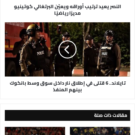
النصر يعيد ترتيب أوراقه ويعيّن البرتغالي كوتينيو
مديرًا رياضيًا
تايلاند..
6
قتلى
في
إطلاق
نار
داخل
سوق
وسط
تايلاند.. 6 قتلى في إطلاق نار داخل سوق وسط بانكوك
بانكوك
بينهم المنفذ
بينهم
المنفذ
مقالات ذات صلة