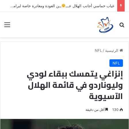
غياب خماسي أجانب الهلال عـــ
ــن العودة ومغادرة خاصة لبرامج الاستشفاء والتأهيل
بحث عن
الق
الرئيسية
/
NFL
NFL
إنزاغي يتمسك ببقاء لودي
وليوناردو في قائمة الهلال
الآسيوية
130
أقل من دقيقة