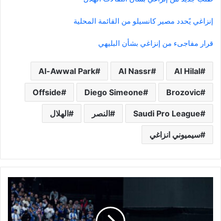
إنزاغي يًحدد مصير كانسيلو من القائمة المحلية
قرار مفاجىء من إنزاغي بشأن البليهي
Al-Awwal Park
Al Nassr
Al Hilal
Offside
Diego Simeone
Brozovic
Saudi Pro League
النصر
الهلال
سيميوني انزاغي
أجواء
مثالية
في
“الأول