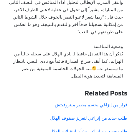
وانتقل المدرب الإيطالي لتحليل أداء المنافس في النصف الثاني
من المباراة، مشيراً إلى تحول في عقلية لاعبي الطرف الآخر،
حيث قال: “ربما شعر لاعبو النصر بالخوف خلال الشوط الثاني
من إمكانية تسجيلنا هدفاً آخر والتقدم بالنتيجة، وهو ما انعكس
على طريقتهم في اللعب”.
وضعية المنافسة
يُذكر أن هذا التعادل حافظ لـ نادي الهلال على سجله خالياً من
الهزائم، كما أبقى صراع الصدارة قائماً مع نادي النصر، بانتظار
ما ستسفر عـــ
ــنه الجولات الحاسمة المتبقية من عمر
المسابقة لتحديد هوية البطل.
Related Posts
قرار من إنزاغي يحسم مصير ميتروفيتش
طلب جديد من إنزاغي لتعزيز صفوف الهلال
طلب جديد من إنزاغي بشأن انتقالات الهلال