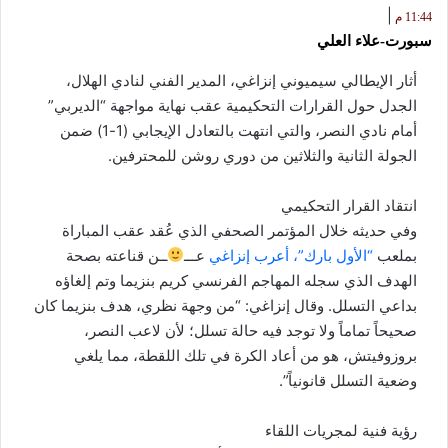
|
11:44 م
سبورت-علاء العلي
أثار الإيطالي سيميوني إنزاغي، المدير الفني لنادي الهلال،
الجدل حول القرارات التحكيمية عقب نهاية مواجهة “الديربي”
أمام نادي النصر، والتي انتهت بالتعادل الإيجابي (1-1) ضمن
الجولة الثانية والثلاثين من دوري روشن للمحترفين.
انتقاد القرار التحكيمي
وفي حديثه خلال المؤتمر الصحفي الذي عُقد عقب المباراة
بملعب
“الأول بارك”، أعرب إنزاغي
عـــ
ــن قناعته بصحة
الهدف الذي سجله المهاجم الفرنسي كريم بنزيما وتم إلغاؤه
بداعي التسلل. وقال إنزاغي: “من وجهة نظري، هدف بنزيما كان
صحيحاً تماماً ولا توجد فيه حالة تسلل؛ لأن لاعب النصر،
بروزوفيتش، هو من أعاد الكرة في تلك اللقطة، مما يلغي
وضعية التسلل قانونياً”.
رؤية فنية لمجريات اللقاء