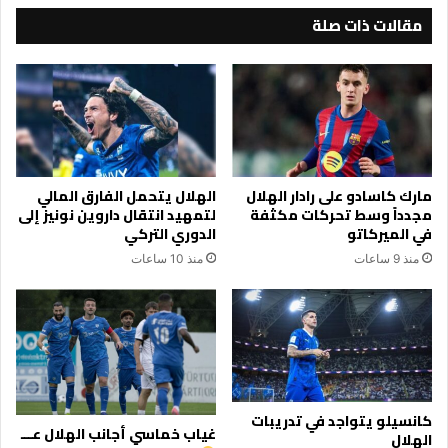
مقالات ذات صلة
مارك كاسادو على رادار الهلال
الهلال يتحمل الفارق المالي
مجدداً وسط تحركات مكثفة
لتمهيد انتقال داروين نونيز إلى
في الميركاتو
الدوري التركي
منذ 9 ساعات
منذ 10 ساعات
كانسيلو يتواجد في تدريبات
غياب خماسي أجانب الهلال عـــ
الهلال