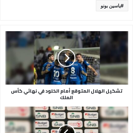
ياسين بونو
تشكيل
الهلال
المتوقع
أمام
الخلود
في
نهائي
كأس
الملك
تشكيل الهلال المتوقع أمام الخلود في نهائي كأس
الملك
ياسين
بونو
قبل
نهائي