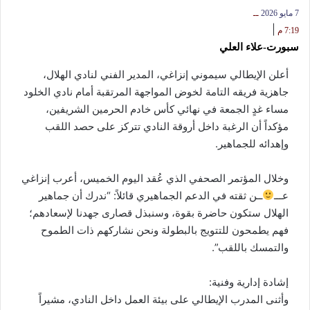
7 مايو 2026
ــ
|
7:19 م
سبورت-علاء العلي
أعلن الإيطالي سيموني إنزاغي، المدير الفني لنادي الهلال،
جاهزية فريقه التامة لخوض المواجهة المرتقبة أمام نادي الخلود
مساء غدٍ الجمعة في نهائي كأس خادم الحرمين الشريفين،
مؤكداً أن الرغبة داخل أروقة النادي تتركز على حصد اللقب
وإهدائه للجماهير.
وخلال المؤتمر الصحفي الذي عُقد اليوم الخميس، أعرب إنزاغي
عـــ
ــن ثقته في الدعم الجماهيري قائلاً: “ندرك أن جماهير
الهلال ستكون حاضرة بقوة، وسنبذل قصارى جهدنا لإسعادهم؛
فهم يطمحون للتتويج بالبطولة ونحن نشاركهم ذات الطموح
والتمسك باللقب”.
إشادة إدارية وفنية:
وأثنى المدرب الإيطالي على بيئة العمل داخل النادي، مشيراً