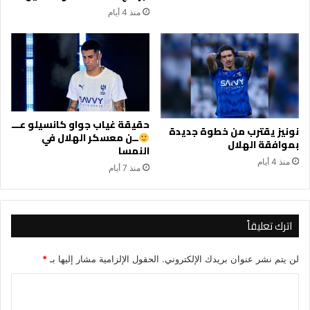
منذ 4 أيام
حقيقة غياب جواو كانسيلو عـــ
نونيز يقترب من خطوة جديدة
ــن معسكر الهلال في
بموافقة الهلال
النمسا
منذ 4 أيام
منذ 7 أيام
اترك تعليقاً
لن يتم نشر عنوان بريدك الإلكتروني.
الحقول الإلزامية مشار إليها بـ
*
ا
ل