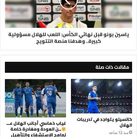
الكأس:
اللعب
للهلال
مسؤولية
كبيرة..
ياسين بونو قبل نهائي الكأس: اللعب للهلال مسؤولية
وهدفنا
كبيرة.. وهدفنا منصة التتويج
منصة
التتويج
مقالات ذات صلة
كانسيلو يتواجد في تدريبات
غياب خماسي أجانب الهلال عـــ
الهلال
ــن العودة ومغادرة خاصة
منذ 12 ساعة
لبرامج الاستشفاء والتأهيل