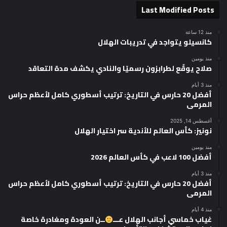
Last Modified Posts
منذ 12 ساعة
كانسيلو يتواجد في تدريبات الهلال
منذ يومين
صلاح يوقّع لطرابزون رسميًا والنادي يكشف مدة التعاقد
منذ 3 أيام
أفضل 20 حارس في التاريخ: ترتيب أسطوري كامل لأعظم حراس
المرمى
أغسطس 14, 2025
نونيز: كأس العالم للأندية سر اختيار الهلال
منذ يومين
أفضل 100 لاعب في كأس العالم 2026
منذ 3 أيام
أفضل 20 حارس في التاريخ: ترتيب أسطوري كامل لأعظم حراس
المرمى
منذ 4 أيام
غياب خماسي أجانب الهلال عـــ
ــن العودة ومغادرة خاصة