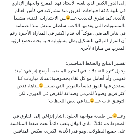
إلى الدور الكبير الذي يلعبه الأستاذ فهد المفرج والجهاز الإداري
في تلبية كافة احتياجات الفريق منذ مشاركته في كأس العالم
للأندية. كما تطرق للحديث عـــ
ــن الاختيارات الفنية، مشيداً
بالمستويات التي يقدمها اللاعب سلطان مندش منذ انضمامه
في يناير الماضي، مؤكداً أنه قدم الكثير في المباراة الأخيرة رغم
أن القرار النهائي للتشكيل يظل مسؤولية فنية بحتة تخضع لرؤية
المدرب من مباراة لأخرى.
تفسير النتائج والضغط التنافسي:
وحول كثرة التعادلات في الفترة الماضية، أوضح إنزاغي: “منذ
قدومي وأنا أتعامل مع كل لقاء بخصوصية؛ هناك مباريات كنا
نستحق فيها الفوز قياساً بالفرص التي صنعـــ
ــناها، فنحن
أكثر فريق وصولاً للمرمى وصناعة للفرص في الدوري، لكن
التوفيق غاب عـــ
ــنا في بعض اللحظات”.
وعـــ
ــن طبيعة مواجهة الخلود، أشار إنزاغي إلى الفارق في
الضغوطات، قائلاً: “نادي الهلال يلعب دائماً تحت ضغط المنافسة
على جميع البطولات، وهو قدر الأندية الكبرى، بعكس المنافس