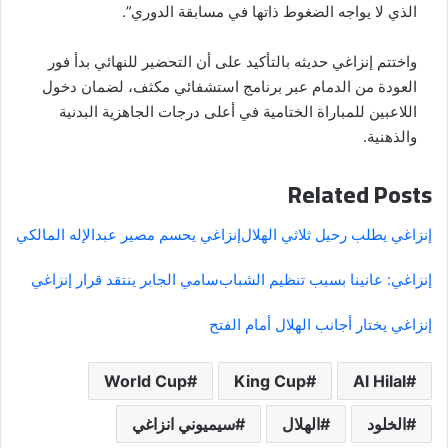
الذي لا يواجه الضغوط ذاتها في مسابقة الدوري”.
واختتم إنزاغي حديثه بالتأكيد على أن التحضير للنهائي بدأ فور
العودة من الدمام عبر برنامج استشفائي مكثف، لضمان دخول
اللاعبين للمباراة الختامية في أعلى درجات الجاهزية البدنية
والذهنية.
Related Posts
إنزاغي يطلب رحيل ثلاثي الهلال
إنزاغي يحسم مصير عبدالإله المالكي
إنزاغي: عانينا بسبب تنظيم الشباب
سامي الجابر ينتقد قرار إنزاغي
إنزاغي يختار أجانب الهلال أمام الفتح
World Cup
King Cup
Al Hilal
الخلود
الهلال
سيميوني انزاغي