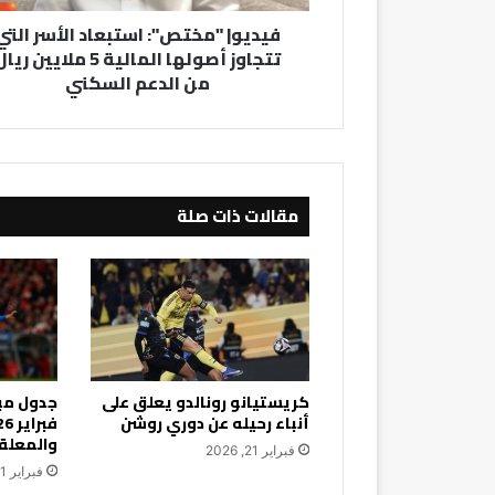
5
فيديو| "مختص": استبعاد الأسر التي
ملايين
تتجاوز أصولها المالية 5 ملايين ري
ريال
من الدعم السكني
من
الدعم
السكني
مقالات ذات صلة
كريستيانو رونالدو يعلق على
أنباء رحيله عن دوري روشن
والمعلق
فبراير 21, 2026
فبراير 21, 2026