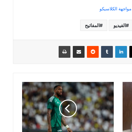
 مواجهة الكلاسيكو
الفيديو
المفاتيح
لينكدإن
مشاركة عبر البريد
طباعة
مدرب
توتنهام
يسعى
لاستعارة
إيفان
توني
من
الأهلي