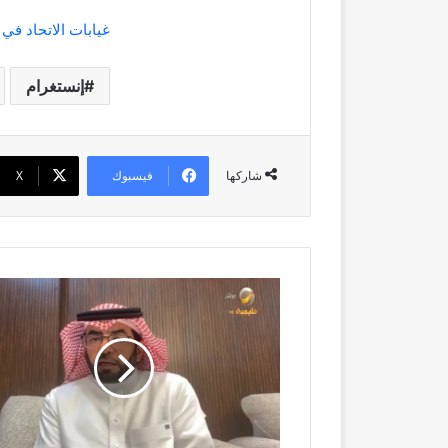
غيابات الاتحاد في
إنستغرام
فيسبوك
‫X
شاركها
فيديو|
"مختص":
استبعاد
الأسر
التي
تتجاوز
أصولها
المالية