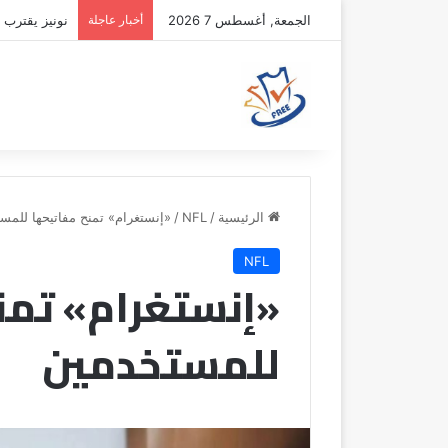
الجمعة, أغسطس 7 2026
أخبار عاجلة
نونيز يقترب 
الرئيسية
/
NFL
/
«إنستغرام» تمنح مفاتيحها للمس
NFL
«إنستغرام» تمن
للمستخدمين