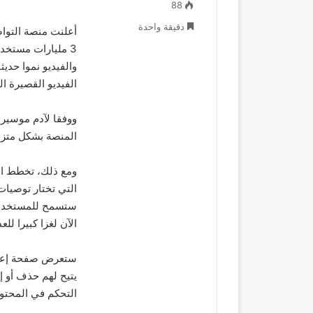
88
دقيقة واحدة
أعلنت منصة التوا
3 مليارات مستخ
والفيديو نموا حد
الفيديو القصيرة ا
ووفقا لآدم موسيري
المنصة بشكل متزاي
ومع ذلك، تخطط ال
التي تختار توصيات
ستسمح للمستخدم ب
الآن لغزا كبيرا لل
ستعرض صفحة إعداد
يتيح لهم حذف أو إ
التحكم في المحتو