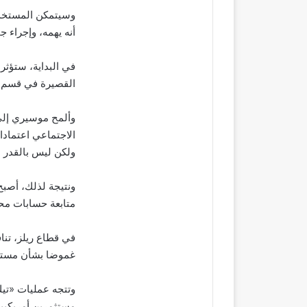
وسيتمكن المستخدم
أنه يهمه، وإجراء 
في البداية، ستؤثر
القصيرة في قسم ر
وألمح موسيري إلى 
الاجتماعي اعتمادا
ولكن ليس بالقدر ا
ونتيجة لذلك، أصبح
متابعة حسابات مح
في قطاع ريلز، تنا
غموضا بشأن مستقب
وتتجه عمليات «تيك
مستثمرين أمريكيي