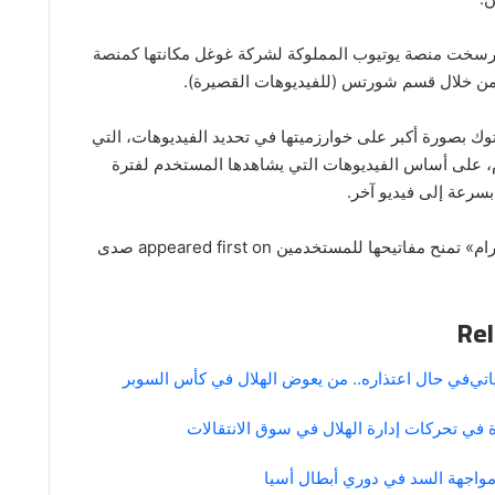
سخت منصة يوتيوب المملوكة لشركة غوغل مكانتها كمنصة
ن خلال قسم شورتس (للفيديوهات القصيرة).
وك بصورة أكبر على خوارزميتها في تحديد الفيديوهات، التي
 على أساس الفيديوهات التي يشاهدها المستخدم لفترة
بسرعة إلى فيديو آخر.
The post «إنستغرام» تمنح مفاتيحها للمستخدمين appeared first on صدى
Rel
اتي
في حال اعتذاره.. من يعوض الهلال في كأس السوبر
ة في تحركات إدارة الهلال في سوق الانتقالات
مواجهة السد في دوري أبطال أسيا