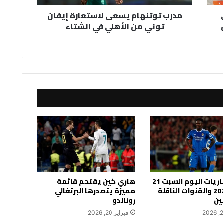
في
مدرب توتنهام يسعى لاستعارة إيفان
الشتاء
ال
توني من الأهلي في الشتاء
جدول مباريات اليوم السبت 21
هاري كين يقتحم قائمة
فبراير 2026 والقنوات الناقلة
مميزة يتصدرها البرتغالي
ين
رونالدو
فبراير 20, 2026