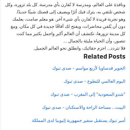
ونافذة على العالم، ومدرسة لا تُقارن بأي مدرسة. كل بلد تزوره، وكل
شخص تلتقي به، يترك فيك أثرًا ويضيف إلى قصتك شيئًا جديدًا.
وهو تجربة فريدة لا تُقارن بأي شيء آخر. هو معلم صامت، يعلمك
دون أن يُلقي محاضرات، ويفتح لك آفاقًا جديدة في كل مكان. ومع
كل مدينة تزورها، تكتشف أن العالم أكبر واجمل بكثير مما كنت
تتصور، وأن الحياة مليئة بالجمال …
فلا تتردد… احزم حقائبك، وانطلق نحو العالم الجميل.
Related Posts
الجوير قدساويا لأربع مواسم - صدى تبوك
اليوم العالمي للتطوع - صدى تبوك
"شدو السعودية" إلى المغرب - صدى تبوك
البيت… مساحة الراحة والاستكنان - صدى تبوك
أمير تبوك يستقبل سفير جمهورية إثيوبيا لدى المملكة