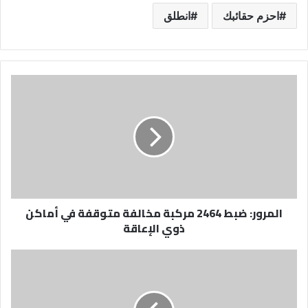
احزم حقائبك
انطلق
المرور:
ضبط
2464
مركبة
مخالفة
متوقفة
في
أماكن
ذوي
المرور: ضبط 2464 مركبة مخالفة متوقفة في أماكن
الإعاقة
ذوي الإعاقة
اكتشاف
بكتيريا
تعزز
العلاج