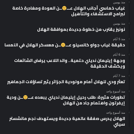
منذ يومين
غياب خماسي أجانب الهلال عـــ
ــن العودة ومغادرة خاصة
لبرامج الاستشفاء والتأهيل
منذ يومين
نونيز يقترب من خطوة جديدة بموافقة الهلال
منذ 5 أيام
حقيقة غياب جواو كانسيلو عـــ
ــن معسكر الهلال في النمسا
منذ 6 أيام
وجهة إيليمان ندياي حتمية.. والد اللاعب يرفض الشائعات
ويكشف الحقيقة
منذ 7 أيام
تعثر ودي للهلال أمام مولودية الجزائر يثير تساؤلات الجماهير
منذ أسبوع واحد
تطورات مثيرة: طلب رحيل إيليمان ندياي يبعده عـــ
ــن ودية
إيفرتون واهتمام جاد من الهلال
منذ أسبوع واحد
الهلال يدرس صفقة عالمية جديدة ويستهدف نجم مانشستر
سيتي