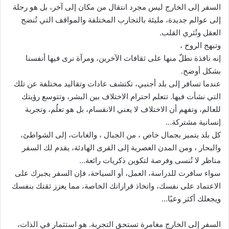
السفر إلى الخارج ليس مجرد انتقال من مكان إلى آخر، بل هو رحلة
إلى عوالم جديدة، مليئة بالتجارب المختلفة والمواقف التي تُنضج
العقل وتُثري القلب.
وتبهج الروح ،
إنه نافذة نطلّ منها على ثقافات الآخرين، ومرآة نرى فيها أنفسنا
بشكل أوضح.
عندما تسافر إلى بلد أجنبي، تكتشف عادات وتقاليد مختلفة عن تلك
التي نشأت فيها. تتعلم احترام الاختلاف بين البشر، وتتوسع رؤيتك
للعالم، وتفهم أن الاختلاف لا يعني الانقسام، بل هو تعلُم، وتجربة
إنسانية مشتركة…
كل بلد يتميز بجمال خاص ، من الجبال ، والغابات، إلى الشواطئ،
والبحار ، ومن المدن العصرية إلى القرى الهادئة، يقدم لك السفر
مناظر لا تُنسى وفرصة لتكوين ذكريات رائعة…
سواء سافرت للدراسة، العمل، أو السياحة، فإن السفر يجبرك على
الاعتماد على نفسك، واتخاذ قراراتك الخاصة، مما يعزز ثقتك بنفسك
ويجعلك أكثر وعيًا…
السفر إلى الخارج مغامرة تستحق التجربة. هو استثمار في الذات،