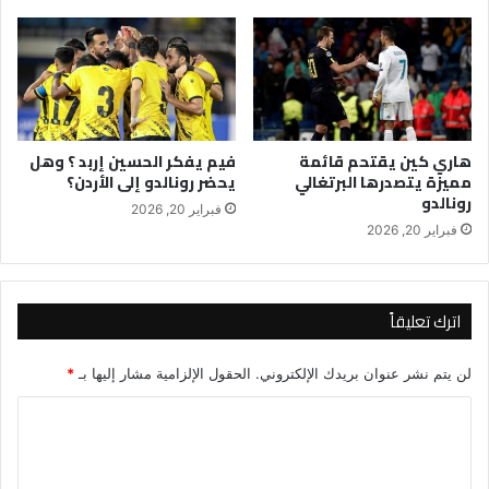
هاري كين يقتحم قائمة
فيم يفكر الحسين إربد ؟ وهل
مميزة يتصدرها البرتغالي
يحضر رونالدو إلى الأردن؟
رونالدو
فبراير 20, 2026
فبراير 20, 2026
اترك تعليقاً
لن يتم نشر عنوان بريدك الإلكتروني.
الحقول الإلزامية مشار إليها بـ
*
ا
ل
ت