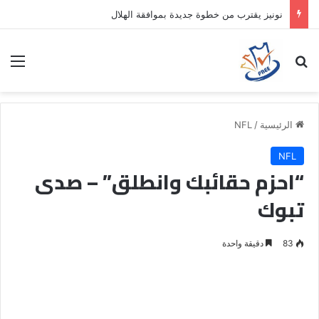
حقيقة غياب جواو كانسيلو عـــ
ــن معسكر الهلال في النمسا
بحث عن
الق
الرئيسية
/
NFL
NFL
“احزم حقائبك وانطلق” – صدى
تبوك
83
دقيقة واحدة