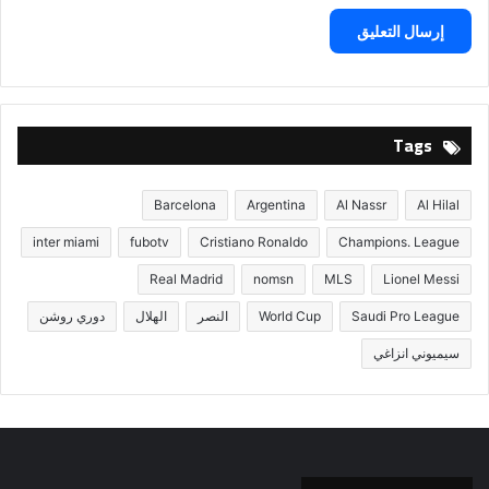
Tags
Barcelona
Argentina
Al Nassr
Al Hilal
inter miami
fubotv
Cristiano Ronaldo
Champions. League
Real Madrid
nomsn
MLS
Lionel Messi
Saudi Pro League
World Cup
النصر
الهلال
دوري روشن
سيميوني انزاغي