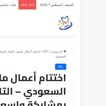
الجمعة, أغسطس 7 2026
أخبار عاجلة
غياب خماسي أ
الرئيسية
/
NFL
/
اختتام أعمال ملتقى التجار الس
المحتوى
NFL
اختتام أعمال مل
السعودي – التا
بمشاركة واسعة