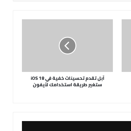
آبل
تقدم
تحسينات
خفية
في
iOS
18
ستغير
طريقة
آبل تقدم تحسينات خفية في iOS 18
استخدامك
ستغير طريقة استخدامك لآيفون
لآيفون