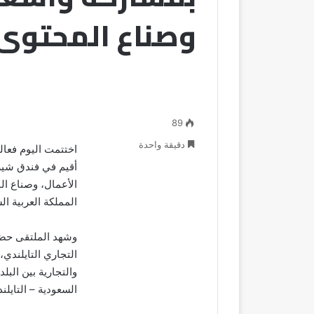
وصناع المحتوى
89
دقيقة واحدة
اختتمت اليوم فعال
أقيم في فندق شير
الأعمال، وصناع ال
المملكة العربية ال
وشهد الملتقى حضو
التجاري التايلندي،
والتجارية بين البل
السعودية – التايلن