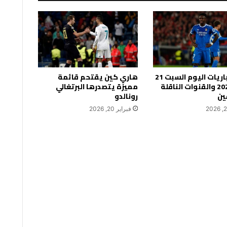
جدول مباريات اليوم السبت 21
هاري كين يقتحم قائمة
فبراير 2026 والقنوات الناقلة
مميزة يتصدرها البرتغالي
ين
رونالدو
فبراير 20, 2026