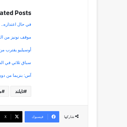
ated Posts
في حال اعتذاره..
موقف نونيز من الت
أوسيليو يقترب من
سباق ثلاثي في ال
آس: بنزيما من دون
تايلند
م
فيسبوك
‫X
شاركها