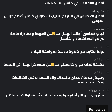
أفضل 100 لاعب في كأس العالم 2026
منذ يوم واحد
أفضل 20 حارس في التاريخ: ترتيب أسطوري كامل لأعظم حراس
المرمى
منذ يومين
غياب خماسي أجانب الهلال عـــ
ــن العودة ومغادرة خاصة
لبرامج الاستشفاء والتأهيل
منذ يومين
نونيز يقترب من خطوة جديدة بموافقة الهلال
منذ 5 أيام
حقيقة غياب جواو كانسيلو عـــ
ــن معسكر الهلال في النمسا
منذ 6 أيام
وجهة إيليمان ندياي حتمية.. والد اللاعب يرفض الشائعات
ويكشف الحقيقة
منذ أسبوع واحد
تعثر ودي للهلال أمام مولودية الجزائر يثير تساؤلات الجماهير
Follow us