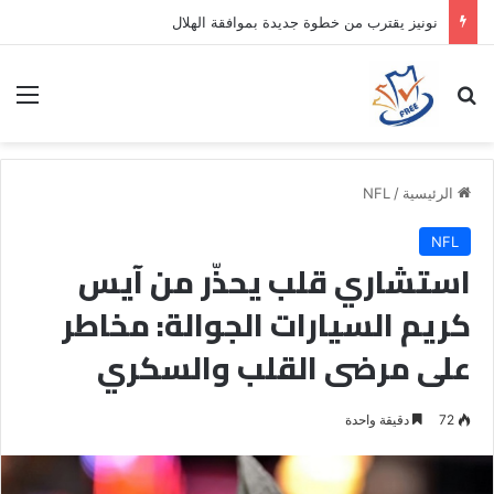
نونيز يقترب من خطوة جديدة بموافقة الهلال
بحث عن
الق
الرئيسية
/
NFL
NFL
استشاري قلب يحذّر من آيس
كريم السيارات الجوالة: مخاطر
على مرضى القلب والسكري
72
دقيقة واحدة