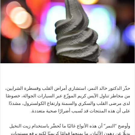
حذّر الدكتور خالد النمر، استشاري أمراض القلب وقسطرة الشرايين،
من مخاطر تناول الآيس كريم الموزّع عبر السيارات الجوالة، خصوصًا
لدى مرضى القلب والسكري والسمنة وارتفاع الكولسترول، مشددًا
على أن هذه المنتجات قد تُسبب أضرارًا صحية متعددة.
وأوضح “النمر” أن هذه الأنواع غالبًا ما تُحضَّر باستخدام زيت النخيل
بديلًا عن دهون الألبان، ما يمنحها قوامًا كريميًا لكنه يرفع مستويات