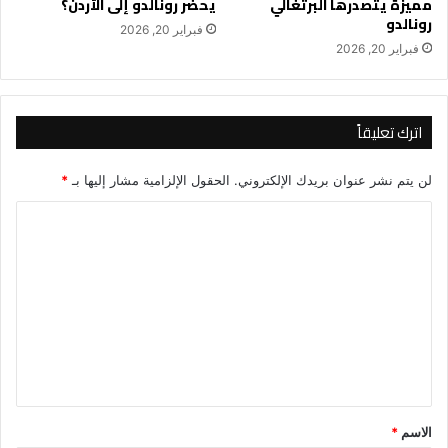
مميزة يتصدرها البرتغالي
يحضر رونالدو إلى الأردن؟
رونالدو
فبراير 20, 2026
فبراير 20, 2026
اترك تعليقاً
لن يتم نشر عنوان بريدك الإلكتروني.
الحقول الإلزامية مشار إليها بـ
*
ا
ل
ت
ع
ل
ي
ق
*
الاسم
*