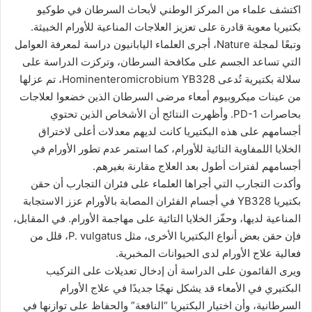
اكتشف علماء من المركز الوطني لأبحاث السرطان في طوكيو
بكتيريا معوية قادرة على تعزيز العلاجات المناعية للأورام الخبيثة.
وتبعًا لمجلة Nature، أجرى العلماء اليابانيون دراسة لمعرفة العوامل
التي تساعد الجسم على مكافحة السرطان، وتركزت الدراسة على
سلالة بكتيرية تُدعى Hominenteromicrobium YB328، تم عزلها
من عينات ميكروبيوم أمعاء مرضى السرطان الذين خضعوا لعلاجات
بحاصرات PD-1. وأظهرت النتائج أن الأشخاص الذين تحتوي
أجسامهم على هذه البكتيريا كانت لديهم معدلات أعلى لاختراق
الخلايا اللمفاوية التائية للأورام، كما استمر عدم تطور الأورام في
أجسامهم لفترات أطول بعد العلاج مقارنة بغيرهم.
وأكدت التجارب التي أجراها العلماء على فئران التجارب أن حقن
بكتيريا YB328 في أجسام الفئران المصابة بالأورام عزز الاستجابة
المناعية لديها، وحفّز الخلايا التائية على مهاجمة الأورام. في المقابل،
فإن حقن بعض أنواع البكتيريا الأخرى، مثل P. vulgatus، قلل من
فعالية علاج الأورام لدى الحيوانات المخبرية.
ويرى القائمون على الدراسة أن إدخال تعديلات على التركيب
البكتيري في الأمعاء قد يشكل نهجًا جديدًا في علاج الأورام
السرطانية، وأن اختيار البكتيريا “النافعة” والحفاظ على توازنها في