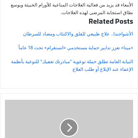
الأمعاء قد يزيد من فعالية العلاجات المناعية للأورام الخبيثة ويوسع
نطاق استجابة المرضى لهذه العلاجات.
Related Posts
الأشواجندا.. علاج طبيعي للقلق والاكتئاب ومضاد للسرطان
«ميتا» تعزز تدابير حماية مستخدمي «انستغرام» تحت 18 عاماً
النيابة العامة تطلق حملة توعوية "مبادرتك تعفيك" للتوعية بأنظمة
الإعفاء عند الإبلاغ أو طلب العلاج
"احزم
حقائبك
وانطلق"
-
صدى
تبوك