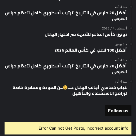
منذ 4 أيام
أفضل 20 حارس في التاريخ: ترتيب أسطوري كامل لأعظم حراس
المرمى
أغسطس 14, 2025
نونيز: كأس العالم للأندية سر اختيار الهلال
منذ يومين
أفضل 100 لاعب في كأس العالم 2026
منذ 4 أيام
أفضل 20 حارس في التاريخ: ترتيب أسطوري كامل لأعظم حراس
المرمى
منذ 4 أيام
غياب خماسي أجانب الهلال عـــ
ــن العودة ومغادرة خاصة
لبرامج الاستشفاء والتأهيل
Follow us
Error Can not Get Posts, Incorrect account info.