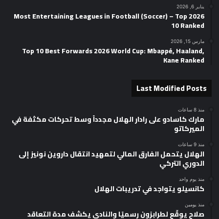
يناير 6, 2026
2026 Most Entertaining Leagues in Football (Soccer) – Top
10 Ranked
مارس 15, 2026
Top 10 Best Forwards 2026 World Cup: Mbappé, Haaland,
Kane Ranked
Last Modified Posts
منذ 8 ساعات
مارك كاسادو على رادار الهلال مجدداً وسط تحركات مكثفة في
الميركاتو
منذ 9 ساعات
الهلال يتحمل الفارق المالي لتمهيد انتقال داروين نونيز إلى
الدوري التركي
منذ يوم واحد
كانسيلو يتواجد في تدريبات الهلال
منذ يومين
صلاح يوقّع لطرابزون رسميًا والنادي يكشف مدة التعاقد