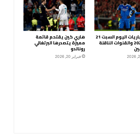
جدول مباريات اليوم السبت 21
هاري كين يقتحم قائمة
فبراير 2026 والقنوات الناقلة
مميزة يتصدرها البرتغالي
ين
رونالدو
فبراير 20, 2026