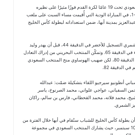
حقق المنتخب السعودي تحت 19 عامًا لكرة القدم فوزًا مثيرًا على نظيره
البحريني بنتيجة 2-1، في المباراة الودية التي أُقيمت مساء السبت على ملعب
بدالعزيز بمدينة أبها، ضمن استعداداته لبطولة كأس الخليج
افتتح عبدالعزيز الشمري التسجيل للأخضر في الدقيقة 44، قبل أن يهدر وليد
المشدق ركلة جزاء في الدقيقة 65. وتمكّن المنتخب البحريني من إدراك التعادل
عبر ركلة جزاء في الدقيقة 80، لكن صهيب الهوساوي منح المنتخب السعودي
ي الدقيقة 82.
اني أنطونيو سيرجيو اللقاء بتشكيلة ضمّت: عبدالله
من السفياني، عواجي علواني، محمد الصرنوخ، ياسر
يخ، محمد فلاته، محمد القحطاني، فارس بن سالم، راكان
ز الشمري.
أن بطولة كأس الخليج للشباب ستُقام في أبها خلال الفترة من
28 أغسطس إلى 10 سبتمبر، حيث يشارك المنتخب السعودي في مجموعة