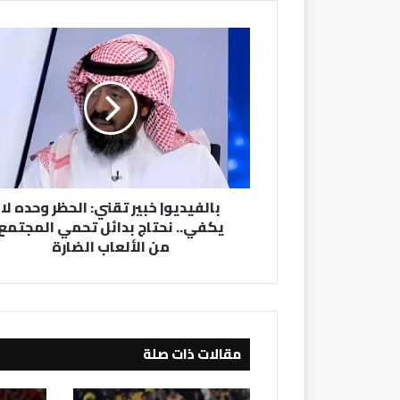
بالفيديو|
خبير
تقني:
الحظر
وحده
لا
يكفي..
نحتاج
بدائل
بالفيديو| خبير تقني: الحظر وحده لا
تحمي
يكفي.. نحتاج بدائل تحمي المجتمع
المجتمع
من الألعاب الضارة
من
الألعاب
الضارة
مقالات ذات صلة