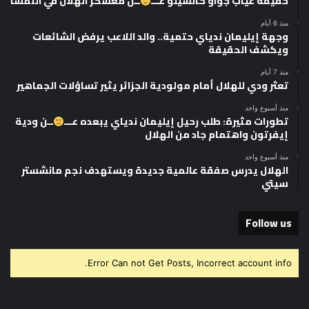
حقيقة غياب جواو كانسيلو عـــ
ــن معسكر الهلال في النمسا
منذ 6 أيام
وجهة إيليمان ندياي حتمية.. والد اللاعب يرفض الشائعات
ويكشف الحقيقة
منذ 7 أيام
تعثر ودي للهلال أمام مولودية الجزائر يثير تساؤلات الجماهير
منذ أسبوع واحد
تطورات مثيرة: طلب رحيل إيليمان ندياي يبعده عـــ
ــن ودية
إيفرتون واهتمام جاد من الهلال
منذ أسبوع واحد
الهلال يدرس صفقة عالمية جديدة ويستهدف نجم مانشستر
سيتي
Follow us
Error Can not Get Posts, Incorrect account info.