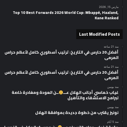
مارس 15, 2026
Top 10 Best Forwards 2026 World Cup: Mbappé, Haaland,
Kane Ranked
Last Modified Posts
منذ 21 ساعة
أفضل 20 حارس في التاريخ: ترتيب أسطوري كامل لأعظم حراس
المرمى
منذ 21 ساعة
أفضل 20 حارس في التاريخ: ترتيب أسطوري كامل لأعظم حراس
المرمى
منذ يومين
غياب خماسي أجانب الهلال عـــ
ــن العودة ومغادرة خاصة
لبرامج الاستشفاء والتأهيل
منذ يومين
نونيز يقترب من خطوة جديدة بموافقة الهلال
منذ 5 أيام