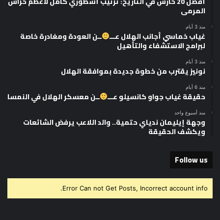
أفضل 20 حارس في التاريخ: ترتيب أسطوري كامل لأعظم حراس
المرمى
منذ 3 أيام
غياب خماسي أجانب الهلال عـــ
ــن العودة ومغادرة خاصة
لبرامج الاستشفاء والتأهيل
منذ 3 أيام
نونيز يقترب من خطوة جديدة بموافقة الهلال
منذ 6 أيام
حقيقة غياب جواو كانسيلو عـــ
ــن معسكر الهلال في النمسا
منذ أسبوع واحد
وجهة إيليمان ندياي حتمية.. والد اللاعب يرفض الشائعات
ويكشف الحقيقة
Follow us
Error Can not Get Posts, Incorrect account info.