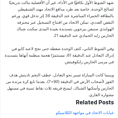
شهد الشوط الأول تكافؤًا في الأداء، غير أن الأفضلية مالت تدريجيًا
لصالح الوحدة، خاصة بعد طرد مدافع الاتحاد مهند الشنقيطي
بالبطاقة الحمراء المباشرة عند الدقيقة 36 إثر تدخل قوي. ورغم
النقص العددي، تمكن الاتحاد من افتتاح التسجيل عبر محترفه
الهولندي ستيفن بيرجوين بتسديدة بعيدة المدى سكنت شباك
الحارس زايد الحمادي عند الدقيقة 21.
وفي الشوط الثاني، كثف الوحدة ضغطه حتى نجح لاعبه كايو في
إدراك التعادل عند الدقيقة 61، مستثمرًا هجمة منظمة أنهاها بتسديدة
في مرمى الحارس رايكوفيتش.
وبينما كانت المباراة تسير نحو التعادل، خطف النجم تاديتش هدف
الفوز لأصحاب الأرض في الدقيقة (90+7)، بعدما تابع كرة مرتدة من
الحارس وأسكنها الشباك، ليمنح فريقه ثلاث نقاط ثمينة في مستهل
مشواره القاري.
Related Posts
غيابات الاتحاد في مواجهة الكلاسيكو