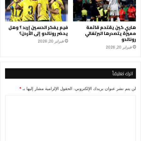
هاري كين يقتحم قائمة
فيم يفكر الحسين إربد ؟ وهل
مميزة يتصدرها البرتغالي
يحضر رونالدو إلى الأردن؟
رونالدو
فبراير 20, 2026
فبراير 20, 2026
اترك تعليقاً
لن يتم نشر عنوان بريدك الإلكتروني.
الحقول الإلزامية مشار إليها بـ
*
ا
ل
ت
ع
ل