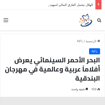
الهلال يتحمل الفارق المالي لتمهيد انتقال داروين نونيز إلى الدوري التركي
بحث عن
الق
الرئيسية
/
NFL
NFL
البحر الأحمر السينمائي يعرض
أفلاماً عربية وعالمية في مهرجان
البندقية
103
دقيقة واحدة