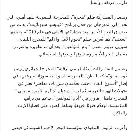
قارتي أفريقيا، وآسيا.
وتتصدر المشاركة فيلم “هجرة”، للمخرجة السعودية شهد أمين، التي
تعود إلى المهرجان من خلال برنامج “فينيسيا سبوتلايت”، بدعم من
صندوق البحر الأحمر، بعد مشاركتها الأولى في عام 2019م بفيلمها
“سعَف”، كما يُعرض فيلم “نجوم الأمل والألم” للمخرج اللبناني
سيريل عريس ضمن “أيام المؤلفين”، بعد أن تم تطويره بدعم من
معامل البحر الأحمر وصندوقها وسوقها السينمائي.
وتشمل المشاركات أيضًا، فيلمي “رقية” للمخرج الجزائري ينيس
كوسيم، و”ملكة القطن” للمخرجة السودانية سوزانا ميرغني، في
إطار “أسبوع النقاد”، حيث يعكسان سرديات معاصرة تعبر عن
تحولات الهوية العربية، كما يشارك فيلم “ذاكرة الأميرة مومبي”
للمخرج داميان هاوزر في “أيام المؤلفين”، بدعم من برامج
المؤسسة، ليقدّم صوتًا أفريقيًا يسلط الضوء على قضايا الإرث
والذاكرة.
وأعرب الرئيس التنفيذي لمؤسسة البحر الأحمر السينمائي فيصل