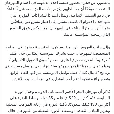
بالطيور، عن فخره بحضور خمسة أفلام مدعومة في أقسام المهرجان
المتعددة، مؤكدًا أن هذا الظهور يكرّس مكانة المؤسسة شريكًا فاعلًا
في دعم السينما الإبداعية، ويمثل امتدادًا للشراكات المؤثرة التي
بنتها خلال الأعوام الماضية، مشيرًا إلى اختيار مشروعين إضافيَّين
ضمن أبرز برامج الصناعة في المهرجان، مما يعكس عمق الحضور
الذي رسخته المؤسسة عالميًا.
وإلى جانب العروض الرسمية، سيكون للمؤسسة حضورًا في البرامج
المتخصصة للمهرجان، حيث تشارك المؤسسة أيضًا من خلال فيلم
“طرفاية” للمخرجة صوفيا علوي، ضمن “سوق التمويل التكميلي”،
وفيلم “ماي سيمبا” للمخرج هوغو سلفاتيرا، الذي يواصل مسيرته في
برنامج “فاينال كت”، حيث تواصل المؤسسة شراكتها للعام الرابع،
وتقدم جائزة نقدية لدعم أحد المشاريع في مرحلة ما بعد الإنتاج.
يُذكر أن مهرجان البحر الأحمر السينمائي الدولي، وخلال دوراته
السابقة، قدّم أكثر من 520 فيلمًا من 85 دولة، وسلط الضوء على
أكثر من 130 فيلمًا سعوديًا، تأكيدًا لدوره في رعاية المواهب المحلية
وتعزيز التبادل الثقافي، وستقام الدورة المقبلة من المهرجان خلال