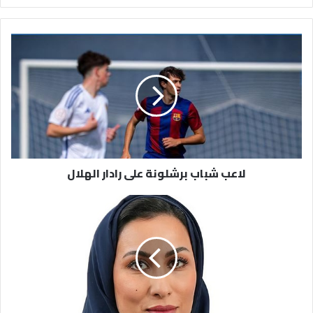
لاعب
شباب
برشلونة
على
رادار
الهلال
لاعب شباب برشلونة على رادار الهلال
"متحدث
التعليم":
نظام
حضوري
يعمل
بلا
انقطاع
وتحديثات