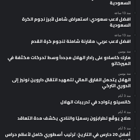
السعودية
منذ 13 ساعة
افضل لاعب سعودي: استعراض شامل لأبرز نجوم الكرة
السعودية
منذ 13 ساعة
افضل لاعب عربي: مقارنة شاملة لنجوم كرة القدم
منذ يومين
مارك كاسادو على رادار الهلال مجدداً وسط تحركات مكثفة في
الميركاتو
منذ يومين
الهلال يتحمل الفارق المالي لتمهيد انتقال داروين نونيز إلى
الدوري التركي
منذ 3 أيام
كانسيلو يتواجد في تدريبات الهلال
منذ 4 أيام
صلاح يوقّع لطرابزون رسميًا والنادي يكشف مدة التعاقد
منذ 5 أيام
أفضل 20 حارس في التاريخ: ترتيب أسطوري كامل لأعظم حراس