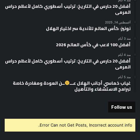
أفضل 20 حارس في التاريخ: ترتيب أسطوري كامل لأعظم حراس
المرمى
أغسطس 14, 2025
نونيز: كأس العالم للأندية سر اختيار الهلال
منذ 3 أيام
أفضل 100 لاعب في كأس العالم 2026
منذ 4 أيام
أفضل 20 حارس في التاريخ: ترتيب أسطوري كامل لأعظم حراس
المرمى
منذ 5 أيام
غياب خماسي أجانب الهلال عـــ
ــن العودة ومغادرة خاصة
لبرامج الاستشفاء والتأهيل
Follow us
Error Can not Get Posts, Incorrect account info.