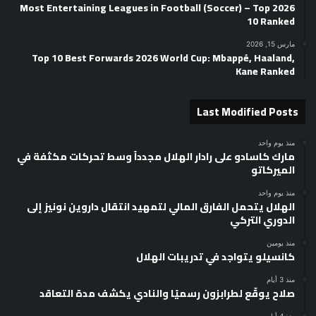
2026 Most Entertaining Leagues in Football (Soccer) – Top
10 Ranked
مارس 15, 2026
Top 10 Best Forwards 2026 World Cup: Mbappé, Haaland,
Kane Ranked
Last Modified Posts
منذ يوم واحد
مارك كاسادو على رادار الهلال مجدداً وسط تحركات مكثفة في
الميركاتو
منذ يوم واحد
الهلال يتحمل الفارق المالي لتمهيد انتقال داروين نونيز إلى
الدوري التركي
منذ يومين
كانسيلو يتواجد في تدريبات الهلال
منذ 3 أيام
صلاح يوقّع لطرابزون رسميًا والنادي يكشف مدة التعاقد
منذ 4 أيام