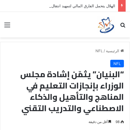
الهلال يتحمل الفارق المالي لتمهيد انتقال داروين نونيز إلى الدوري التركي
بحث عن
الق
الرئيسية
/
NFL
NFL
“البنيان” يثمّن إشادة مجلس
الوزراء بإنجازات التعليم في
المناهج والتأهيل والذكاء
الاصطناعي والتدريب التقني
98
أقل من دقيقة