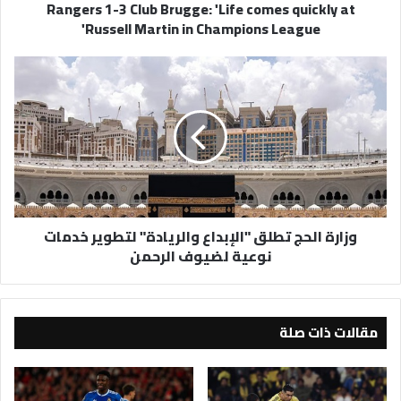
Rangers 1-3 Club Brugge: 'Life comes quickly at
Russell
Russell Martin in Champions League'
Martin
in
Champions
وزارة
League'
الحج
تطلق
"الإبداع
والريادة"
لتطوير
خدمات
نوعية
لضيوف
وزارة الحج تطلق "الإبداع والريادة" لتطوير خدمات
الرحمن
نوعية لضيوف الرحمن
مقالات ذات صلة