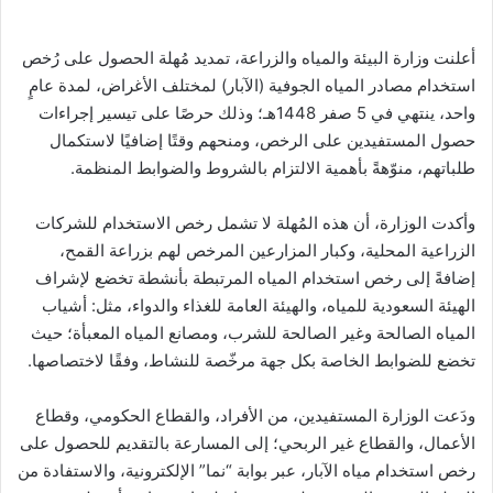
أعلنت وزارة البيئة والمياه والزراعة، تمديد مُهلة الحصول على رُخص
استخدام مصادر المياه الجوفية (الآبار) لمختلف الأغراض، لمدة عامٍ
واحد، ينتهي في 5 صفر 1448هـ؛ وذلك حرصًا على تيسير إجراءات
حصول المستفيدين على الرخص، ومنحهم وقتًا إضافيًا لاستكمال
طلباتهم، منوّهةً بأهمية الالتزام بالشروط والضوابط المنظمة.
وأكدت الوزارة، أن هذه المُهلة لا تشمل رخص الاستخدام للشركات
الزراعية المحلية، وكبار المزارعين المرخص لهم بزراعة القمح،
إضافةً إلى رخص استخدام المياه المرتبطة بأنشطة تخضع لإشراف
الهيئة السعودية للمياه، والهيئة العامة للغذاء والدواء، مثل: أشياب
المياه الصالحة وغير الصالحة للشرب، ومصانع المياه المعبأة؛ حيث
تخضع للضوابط الخاصة بكل جهة مرخّصة للنشاط، وفقًا لاختصاصها.
ودَعت الوزارة المستفيدين، من الأفراد، والقطاع الحكومي، وقطاع
الأعمال، والقطاع غير الربحي؛ إلى المسارعة بالتقديم للحصول على
رخص استخدام مياه الآبار، عبر بوابة “نما” الإلكترونية، والاستفادة من