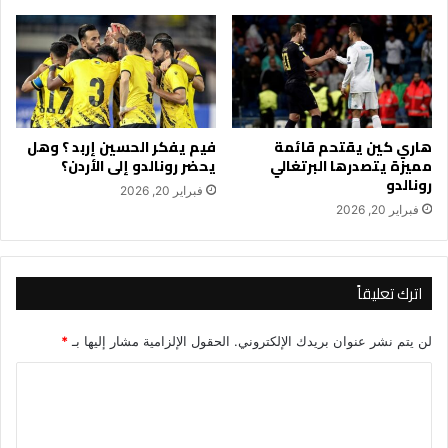
هاري كين يقتحم قائمة
فيم يفكر الحسين إربد ؟ وهل
مميزة يتصدرها البرتغالي
يحضر رونالدو إلى الأردن؟
رونالدو
فبراير 20, 2026
فبراير 20, 2026
اترك تعليقاً
لن يتم نشر عنوان بريدك الإلكتروني.
الحقول الإلزامية مشار إليها بـ
*
ا
ل
ت