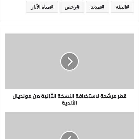
البيئة
تمديد
رخص
مياه الآبار
قطر
مرشحة
لاستضافة
النسخة
الثانية
من
مونديال
الأندية
قطر مرشحة لاستضافة النسخة الثانية من مونديال
الأندية
خطوة
تدعم
فرص
الهلال