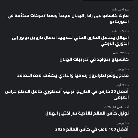
منذ 4 ساعات
مارك كاسادو على رادار الهلال مجدداً وسط تحركات مكثفة في
الميركاتو
منذ 5 ساعات
الهلال يتحمل الفارق المالي لتمهيد انتقال داروين نونيز إلى
الدوري التركي
منذ 22 ساعة
كانسيلو يتواجد في تدريبات الهلال
منذ يومين
صلاح يوقّع لطرابزون رسميًا والنادي يكشف مدة التعاقد
منذ 3 أيام
أفضل 20 حارس في التاريخ: ترتيب أسطوري كامل لأعظم حراس
المرمى
أغسطس 14, 2025
نونيز: كأس العالم للأندية سر اختيار الهلال
منذ يومين
أفضل 100 لاعب في كأس العالم 2026